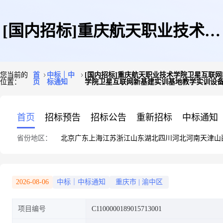
[国内招标]重庆航天职业技术学
您当前的
首
中标｜中
[国内招标]重庆航天职业技术学院卫星互联网新基
位置：
页
标通知
学院卫星互联网新基建实训基地教学实训设备
院卫星互联网新基建实训基地教
首页
招标预告
招标公告
重新招标
中标通知
省份地区：
北京
广东
上海
江苏
浙江
山东
湖北
四川
河北
河南
天津
山
学实训设备更新项目卫星通信教
2026-08-06
中标｜中标通知
重庆市
|
渝中区
项目编号
C1100000189015713001
学仿真实训设备中标结果公告