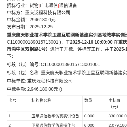
招标行业：货物
|
广电通信
|
通信设备
新项目卫星通信教学仿真实训设
中标方：重庆泛程科技有限公司
中标金额：2946180.0元
发布日期：2025-12-25
重庆航天职业技术学院卫星互联网新基建实训基地教学实训
C1100000189015713001 )，于
备]
2025-12-16 10:00:00
在
重
市渝中区双钢路1号）
进行了开标、评标等工作，并于
2025-
下：
标段（包）编号: C1100000189015713001001
标段（包）名称: 重庆航天职业技术学院卫星互联网新基建
中标单位: 重庆泛程科技有限公司
中标金额: 2,946,180.00元 ()
序号
标的物名称
数量
中标价
（元）
1
卫星通信教学仿真实训设备
6.000
330,000.0
2
卫星通信教学仿真操作台
6.000
2,079,180