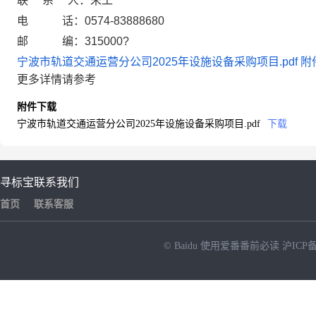
联 系 人：朱工
电 话：0574-83888680
邮 编：315000?
宁波市轨道交通运营分公司2025年设施设备采购项目.pdf
附
更多详情请参考
附件下载
宁波市轨道交通运营分公司2025年设施设备采购项目.pdf
下载
寻标宝
联系我们
首页
联系客服
© Baidu
使用爱番番前必读
沪ICP备
NEW
HOT