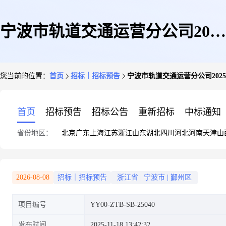
宁波市轨道交通运营分公司2025
您当前的位置：
首页
招标｜招标预告
宁波市轨道交通运营分公司20
年设施设备采购项目招标文件预
首页
招标预告
招标公告
重新招标
中标通知
省份地区：
北京
广东
上海
江苏
浙江
山东
湖北
四川
河北
河南
天津
山
公示
2026-08-08
招标｜招标预告
浙江省
|
宁波市
|
鄞州区
项目编号
YY00-ZTB-SB-25040
发布时间
2025-11-18 13:42:32