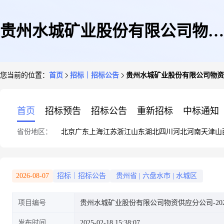
贵州水城矿业股份有限公司物资
您当前的位置：
首页
招标｜招标公告
贵州水城矿业股份有限公司物资供应
供应分公司-2025.02.17-大河边
首页
招标预告
招标公告
重新招标
中标通知
省份地区：
北京
广东
上海
江苏
浙江
山东
湖北
四川
河北
河南
天津
山
煤矿计便3号计划振动弧形筛数
2026-08-07
招标｜招标公告
贵州省
|
六盘水市
|
水城区
项目编号
贵州水城矿业股份有限公司物资供应分公司-2025-
量1台-询比采购null公告
发布时间
2025-02-18 15:38:07