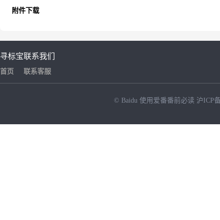
附件下载
寻标宝
联系我们
首页
联系客服
© Baidu
使用爱番番前必读
沪ICP备
NEW
HOT