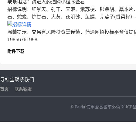
联系电话：
请进入药通网小程序查看
招标说明：红景天、射干、天麻、紫苏梗、银柴胡、藁本片
石、蛇蜕、炉甘石、大黄、夜明砂、鱼鳔、芫荽子(香菜籽）
温馨提示：交易有风险投资需谨慎，药通网招投标平台仅提
19856761998
附件下载
寻标宝
联系我们
首页
联系客服
© Baidu
使用爱番番前必读
沪ICP备
NEW
HOT