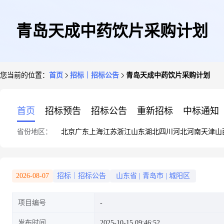
青岛天成中药饮片采购计划
您当前的位置：
首页
招标｜招标公告
青岛天成中药饮片采购计划
首页
招标预告
招标公告
重新招标
中标通知
省份地区：
北京
广东
上海
江苏
浙江
山东
湖北
四川
河北
河南
天津
山
2026-08-07
招标｜招标公告
山东省
|
青岛市
|
城阳区
项目编号
发布时间
2025-10-15 09:46:52