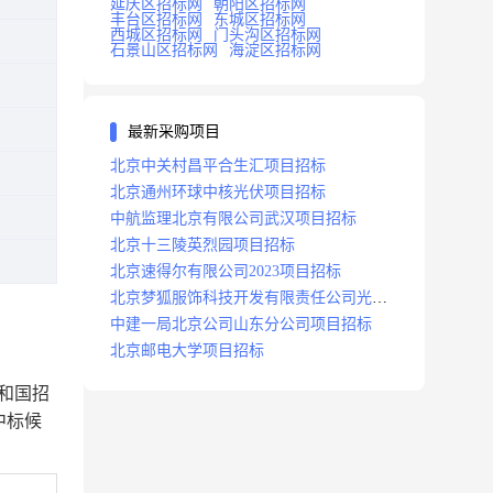
延庆区招标网
朝阳区招标网
丰台区招标网
东城区招标网
西城区招标网
门头沟区招标网
石景山区招标网
海淀区招标网
最新采购项目
北京中关村昌平合生汇项目招标
北京通州环球中核光伏项目招标
中航监理北京有限公司武汉项目招标
北京十三陵英烈园项目招标
北京速得尔有限公司2023项目招标
北京梦狐服饰科技开发有限责任公司光绿
能项目招标公告
中建一局北京公司山东分公司项目招标
北京邮电大学项目招标
和国招
中标候