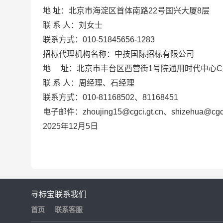
地
址：北京市海淀区首体南路
22
号国兴大厦
8
层
联
系
人：刘女士
联系方式：
010-51845656-1283
招标代理机构
名称：中技国际招标有限公司
地
址：北京市丰台区西营街
1
号院通用时代中心
C
联
系
人：周经理、石经理
联系方式：
010-81168502
、
81168451
电子邮件
：
zhoujing15@cgci.gt.cn
、
shizehua@cgci
2025
年
12
月
5
日
寻标宝
联系我们
首页
联系客服