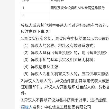
1
网络及安全设备和
APN
专网运维服务
2
投标人或者其他利害关系人若对评标结果有异议的
应注意以下事项：
1.
异议实行实名制，异议应在中标结果公示结束前
（
1
）异议人的名称、地址及有效联系方式；
（
2
）异议人具有《营业执照》的，附《营业执照》
（
3
）异议事项的基本事实及相关证明材料；
（
4
）异议请求及主张；
（
5
）异议人为相关利害关系人的，应提供与采购活
2.
异议人为法人的，异议函件需由其法定代表人或
证明复印件。异议人为其他组织或自然人的，异议
件。
3.
异议人不得以异议为名排挤竞争对手，进行虚假
招标人
名称：中铁信息工程集团有限公司