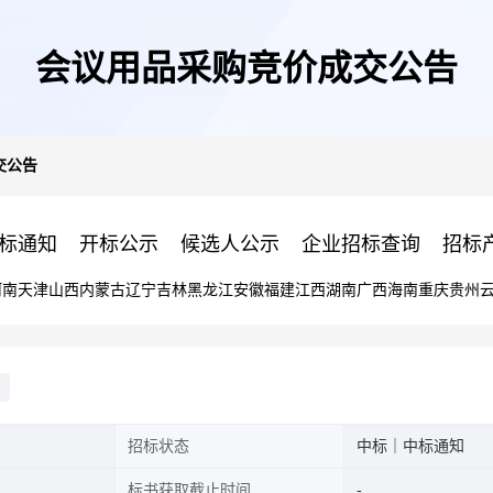
会议用品采购竞价成交公告
交公告
标通知
开标公示
候选人公示
企业招标查询
招标
河南
天津
山西
内蒙古
辽宁
吉林
黑龙江
安徽
福建
江西
湖南
广西
海南
重庆
贵州
招标状态
中标｜中标通知
标书获取截止时间