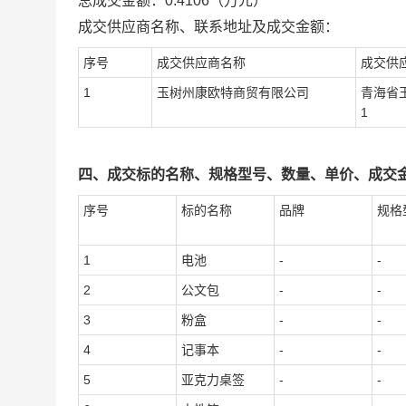
总成交金额：
0.4106
（万元）
成交供应商名称、联系地址及成交金额：
序号
成交供应商名称
成交供
1
玉树州康欧特商贸有限公司
青海省
1
四、成交标的名称、规格型号、数量、单价、成交
序号
标的名称
品牌
规格
1
电池
-
-
2
公文包
-
-
3
粉盒
-
-
4
记事本
-
-
5
亚克力桌签
-
-