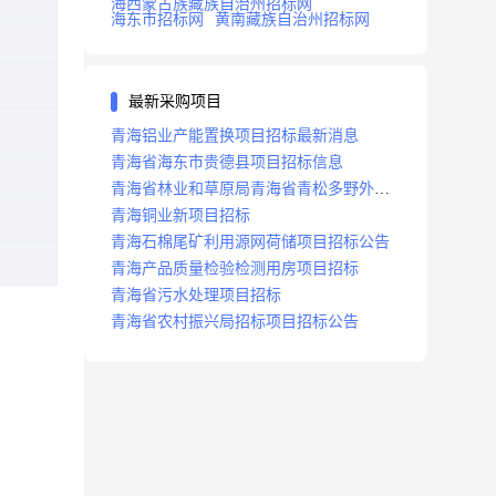
海西蒙古族藏族自治州招标网
海东市招标网
黄南藏族自治州招标网
最新采购项目
青海铝业产能置换项目招标最新消息
青海省海东市贵德县项目招标信息
青海省林业和草原局青海省青松多野外视
频监控项目招标公告
青海铜业新项目招标
青海石棉尾矿利用源网荷储项目招标公告
青海产品质量检验检测用房项目招标
青海省污水处理项目招标
青海省农村振兴局招标项目招标公告