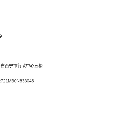
9
青海省西宁市行政中心五楼
2721MB0N838046