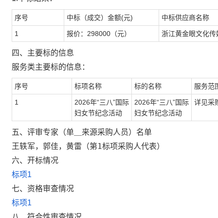
序号
中标（成交）金额(元)
中标供应商名称
1
报价：298000（元）
浙江黄金眼文化传
四、主要标的信息
服务类主要标的信息：
序号
标项名称
标的名称
服务范
1
2026年“三八”国际
2026年“三八”国际
详见采
妇女节纪念活动
妇女节纪念活动
五、评审专家（单＿来源采购人员）名单
王轶军，郭佳，黄雷（第1标项采购人代表）
六、开标情况
标项1
七、资格审查情况
标项1
八、符合性审查情况