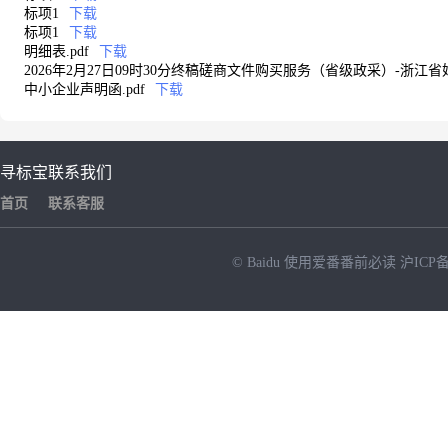
标项1
下载
标项1
下载
明细表.pdf
下载
2026年2月27日09时30分终稿磋商文件购买服务（省级政采）-浙江省
中小企业声明函.pdf
下载
寻标宝
联系我们
首页
联系客服
© Baidu
使用爱番番前必读
沪ICP备
NEW
HOT