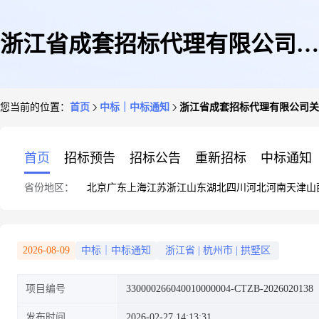
浙江省成套招标代理有限公司关
您当前的位置：
首页
中标｜中标通知
浙江省成套招标代理有限公司关于
于浙江省妇女联合会2026年“三
首页
招标预告
招标公告
重新招标
中标通知
省份地区：
北京
广东
上海
江苏
浙江
山东
湖北
四川
河北
河南
天津
山
八”国际妇女节纪念活动项目的
2026-08-09
中标｜中标通知
浙江省
|
杭州市
|
拱墅区
项目编号
330000266040010000004-CTZB-2026020138
中标(成交)结果公告
发布时间
2026-02-27 14:13:31