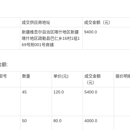
成交供应商地址
成交金额（元）
新疆维吾尔自治区喀什地区新疆
9400.0
喀什地区疏勒县巴仁乡16村1组1
69号附001号商铺
额:
型号
数量
单价(元)
成交金额
报价明
（元）
45
120.0
5400.0
50
80.0
4000.0