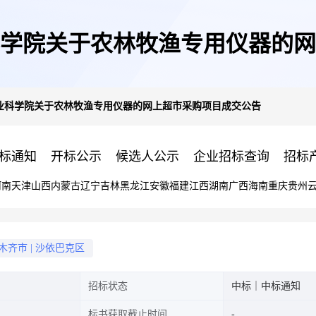
学院关于农林牧渔专用仪器的网
业科学院关于农林牧渔专用仪器的网上超市采购项目成交公告
标通知
开标公示
候选人公示
企业招标查询
招标
河南
天津
山西
内蒙古
辽宁
吉林
黑龙江
安徽
福建
江西
湖南
广西
海南
重庆
贵州
木齐市
|
沙依巴克区
招标状态
中标｜中标通知
标书获取截止时间