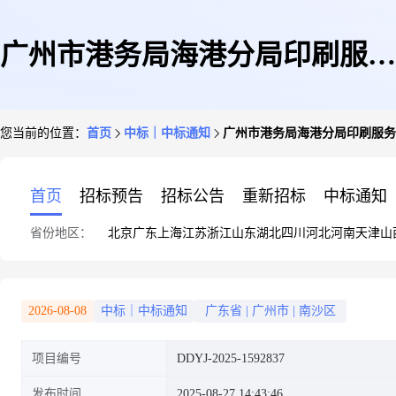
广州市港务局海港分局印刷服务
您当前的位置：
首页
中标｜中标通知
广州市港务局海港分局印刷服务
定点采购定点议价成交公告
首页
招标预告
招标公告
重新招标
中标通知
省份地区：
北京
广东
上海
江苏
浙江
山东
湖北
四川
河北
河南
天津
山
2026-08-08
中标｜中标通知
广东省
|
广州市
|
南沙区
项目编号
DDYJ-2025-1592837
发布时间
2025-08-27 14:43:46