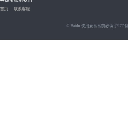
寻标宝
联系我们
首页
联系客服
© Baidu
使用爱番番前必读
沪ICP备
NEW
HOT
暂时没有搜索结果…