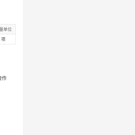
量单位
项
虚作