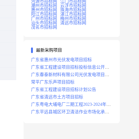
河源市招标网
江门市招标网
潮州市招标网
云浮市招标网
惠州市招标网
珠海市招标网
阳江市招标网
湛江市招标网
广州市招标网
梅州市招标网
汕头市招标网
清远市招标网
茂名市招标网
最新采购项目
广东省惠州市光伏发电项目招标
广东省工程建设项目招标投标信息公开目
录
广东春泰新材料有限公司光伏发电项目招
标
常平广东乐声项目招标
广东省工程建设项目招标计划公告
广东省清远市土方项目招标
广东粤电大埔电厂二期工程2023-2024年度
安保服务项目招标公告
广东平远县城区环卫清洁作业市场化承包
项目招标中标候选人公示