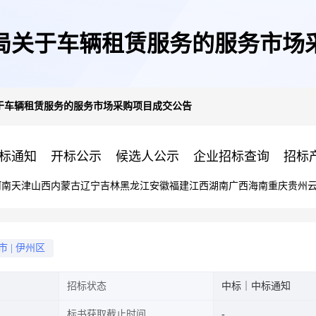
局关于车辆租赁服务的服务市场
于车辆租赁服务的服务市场采购项目成交公告
标通知
开标公示
候选人公示
企业招标查询
招标
河南
天津
山西
内蒙古
辽宁
吉林
黑龙江
安徽
福建
江西
湖南
广西
海南
重庆
贵州
市
|
伊州区
招标状态
中标｜中标通知
标书获取截止时间