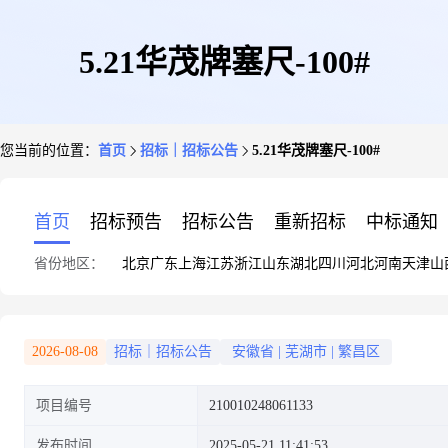
5.21华茂牌塞尺-100#
您当前的位置：
首页
招标｜招标公告
5.21华茂牌塞尺-100#
首页
招标预告
招标公告
重新招标
中标通知
省份地区：
北京
广东
上海
江苏
浙江
山东
湖北
四川
河北
河南
天津
山
2026-08-08
招标｜招标公告
安徽省
|
芜湖市
|
繁昌区
项目编号
210010248061133
发布时间
2025-05-21 11:41:53