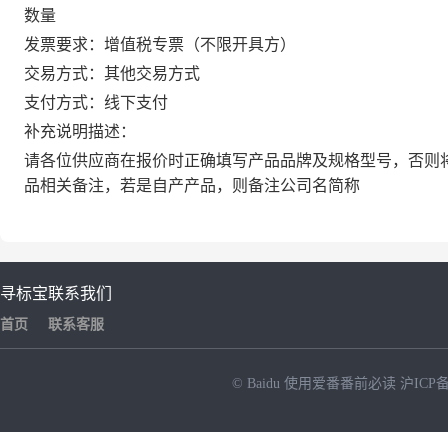
数量
发票要求：增值税专票（不限开具方）
交易方式：其他交易方式
支付方式：线下支付
补充说明描述：
请各位供应商在报价时正确填写产品品牌及规格型号，否则
品相关备注，若是自产产品，则备注公司名简称
寻标宝
联系我们
首页
联系客服
© Baidu
使用爱番番前必读
沪ICP备
NEW
HOT