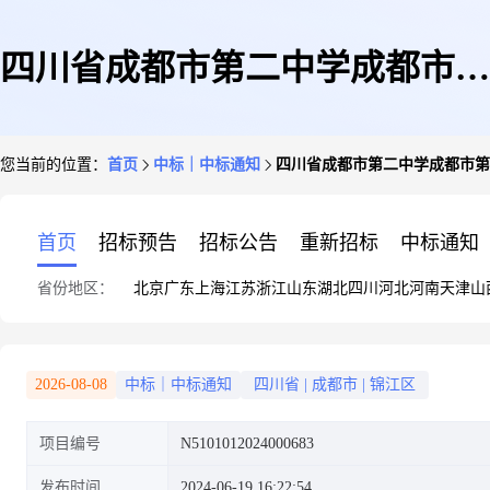
四川省成都市第二中学成都市第
您当前的位置：
首页
中标｜中标通知
四川省成都市第二中学成都市第
二中学运动场改造提升项目竞争
首页
招标预告
招标公告
重新招标
中标通知
省份地区：
北京
广东
上海
江苏
浙江
山东
湖北
四川
河北
河南
天津
山
性磋商成交公告
2026-08-08
中标｜中标通知
四川省
|
成都市
|
锦江区
项目编号
N5101012024000683
发布时间
2024-06-19 16:22:54