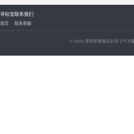
寻标宝
联系我们
首页
联系客服
© Baidu
使用爱番番前必读
沪ICP备
NEW
HOT
暂时没有搜索结果…