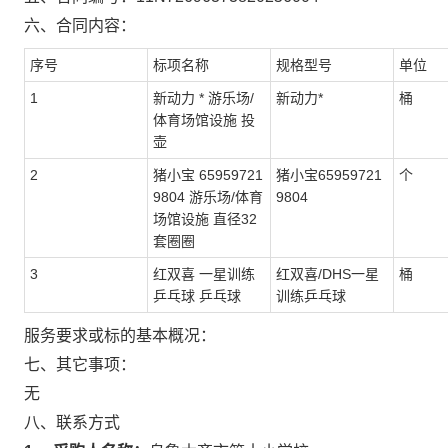
六、合同内容：
序号
标项名称
规格型号
单位
1
新动力 * 游乐场/
新动力*
桶
体育场馆设施 投
壶
2
猪小宝 65959721
猪小宝65959721
个
9804 游乐场/体育
9804
场馆设施 直径32
套圈圈
3
红双喜 一星训练
红双喜/DHS一星
桶
乒乓球 乒乓球
训练乒乓球
服务要求或标的基本概况：
七、其它事项：
无
八、联系方式