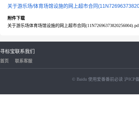
关于游乐场/体育场馆设施的网上超市合同(11N72696373820256
附件下载
关于游乐场体育场馆设施的网上超市合同(11N72696373820256004).pd
寻标宝
联系我们
首页
联系客服
© Baidu
使用爱番番前必读
沪ICP备
NEW
HOT