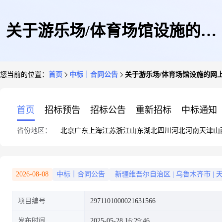
关于游乐场/体育场馆设施的网
您当前的位置：
首页
中标｜合同公告
关于游乐场/体育场馆设施的网
上超市合同公告
首页
招标预告
招标公告
重新招标
中标通知
省份地区：
北京
广东
上海
江苏
浙江
山东
湖北
四川
河北
河南
天津
山
2026-08-08
中标｜合同公告
新疆维吾尔自治区
|
乌鲁木齐市
|
项目编号
2971101000021631566
发布时间
2025-05-28 16:29:46