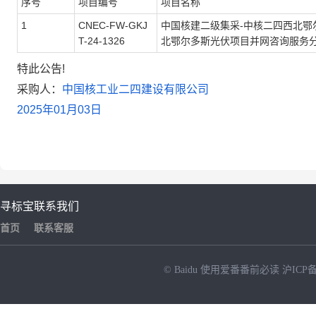
序号
项目编号
项目名称
1
CNEC-FW-GKJ
中国核建二级集采
-
中核二四西北鄂
T-24-1326
北鄂尔多斯光伏项目并网咨询服务
特此公告
!
采购人：
中国核工业二四建设有限公司
2025
年
01
月
03
日
寻标宝
联系我们
首页
联系客服
© Baidu
使用爱番番前必读
沪ICP备
NEW
HOT