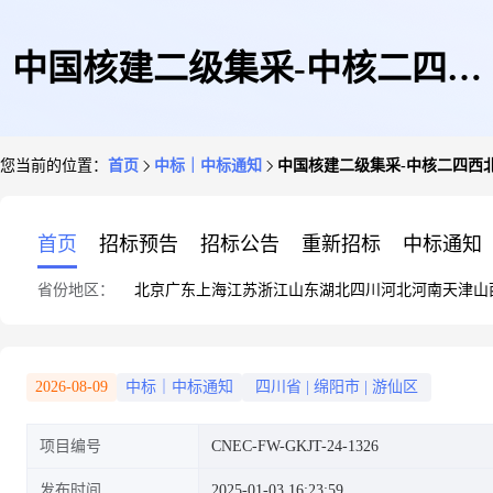
中国核建二级集采-中核二四西
您当前的位置：
首页
中标｜中标通知
中国核建二级集采-中核二四西
北鄂尔多斯光伏项目并网咨询服
首页
招标预告
招标公告
重新招标
中标通知
省份地区：
北京
广东
上海
江苏
浙江
山东
湖北
四川
河北
河南
天津
山
务分包采购结果公告
2026-08-09
中标｜中标通知
四川省
|
绵阳市
|
游仙区
项目编号
CNEC-FW-GKJT-24-1326
发布时间
2025-01-03 16:23:59