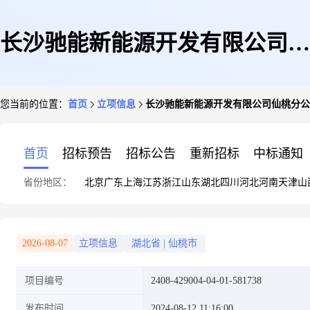
长沙驰能新能源开发有限公司仙
您当前的位置：
首页
立项信息
长沙驰能新能源开发有限公司仙桃分公
桃分公司黄海生仙桃市通海口镇
首页
招标预告
招标公告
重新招标
中标通知
省份地区：
北京
广东
上海
江苏
浙江
山东
湖北
四川
河北
河南
天津
山
王家渡村一巷特42号45KW屋顶
2026-08-07
立项信息
湖北省
|
仙桃市
项目编号
2408-429004-04-01-581738
分布式光伏电站项目
发布时间
2024-08-12 11:16:00