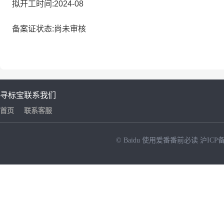
拟开工时间:2024-08
备案证状态:尚未审核
寻标宝
联系我们
首页
联系客服
© Baidu
使用爱番番前必读
沪ICP备
NEW
HOT