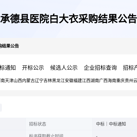
承德县医院白大衣采购结果公告
购结果公告
标通知
开标公示
候选人公示
企业招标查询
招标
河南
天津
山西
内蒙古
辽宁
吉林
黑龙江
安徽
福建
江西
湖南
广西
海南
重庆
贵州
招标状态
中标｜中标通知
标书获取截止时间