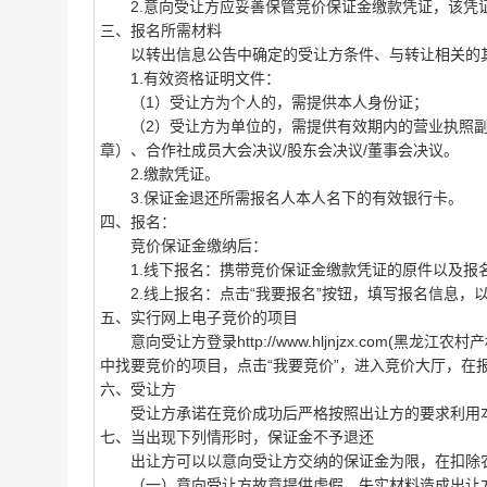
2.意向受让方应妥善保管竞价保证金缴款凭证，该凭
三、报名所需材料
以转出信息公告中确定的受让方条件、与转让相关的
1.有效资格证明文件：
（1）受让方为个人的，需提供本人身份证；
（2）受让方为单位的，需提供有效期内的营业执照副本
章）、合作社成员大会决议/股东会决议/董事会决议。
2.缴款凭证。
3.保证金退还所需报名人本人名下的有效银行卡。
四、报名：
竞价保证金缴纳后：
1.线下报名：携带竞价保证金缴款凭证的原件以及报名
2.线上报名：点击“我要报名”按钮，填写报名信息，
五、实行网上电子竞价的项目
意向受让方登录http://www.hljnjzx.com(
中找要竞价的项目，点击“我要竞价”，进入竞价大厅，在
六、受让方
受让方承诺在竞价成功后严格按照出让方的要求利用
七、当出现下列情形时，保证金不予退还
出让方可以以意向受让方交纳的保证金为限，在扣除农
（一）意向受让方故意提供虚假、失实材料造成出让