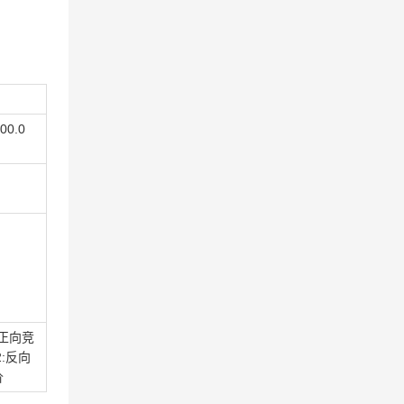
00.0
:正向竞
2:反向
价