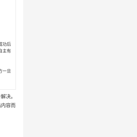
成功后
自主有
方一旦
并解决。
站内容而