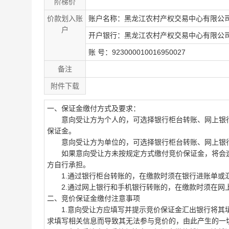
阶梯价
价款划入账
账户名称：黑龙江农村产权交易中心有限公
户
开户银行：黑龙江农村产权交易中心有限公
账 号：923000010016950027
备注
附件下载
一、保证金缴付方式及要求：
意向受让方为个人的，可选择银行柜台转账、网上银行
保证金。
意向受让方为单位的，可选择银行柜台转账、网上银行
如果意向受让方未按规定方式缴付竞价保证金，将会造
方自行承担。
1.通过银行柜台转账的，在缴款时须在银行进账单或汇
2.通过网上银行和手机银行转账的，在缴款时须在网上
二、竞价保证金缴付注意事项
1.意向受让方应填写并提示竞价保证金汇出银行将其填
求填写相关信息而导致其无法参与竞价的，由此产生的一