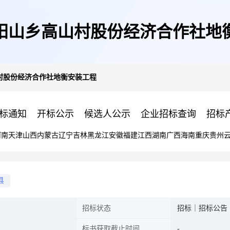
阳山乡高山村股份经济合作社地
村股份经济合作社地衡安装工程
标通知
开标公示
候选人公示
企业招标查询
招标
河南
天津
山西
内蒙古
辽宁
吉林
黑龙江
安徽
福建
江西
湖南
广西
海南
重庆
贵州
县
招标状态
招标｜招标公告
标书获取截止时间