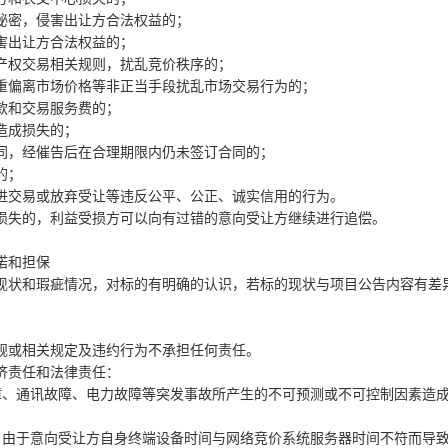
密，侵害出让方合法权益的；
害出让方合法权益的；
权交易相关规则，扰乱竞价秩序的；
偏离市场价格等非正当手段扰乱市场交易行为的；
款和交易服务费的；
造成损失的；
，经催告后在合理期限内仍未签订合同的；
的；
交易或放弃受让等违反公平、公正、诚实信用的行为。
失的，利益受损方可以向有过错的意向受让方继续进行追偿。
诺和担保
状和瑕疵情况，对标的有明确的认识，若标的现状与项目公告内容有差
或相关规定及违约行为不承担任何责任。
济责任和法律责任：
、通讯故障、电力故障等突发事故所产生的不可预测或不可控制因素造
由于意向受让方自身终端设备时间与网络竞价系统服务器时间不符而导