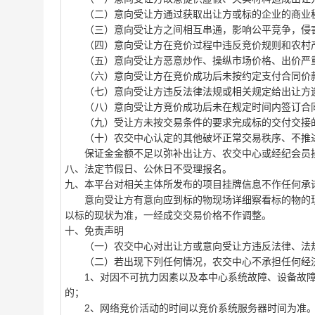
（二）意向受让方通过获取出让方或标的企业的商业秘
（三）意向受让方之间相互串通，影响公平竞争，侵
（四）意向受让方在竞价过程中违反竞价规则和农村产
（五）意向受让方恶意炒作、操纵市场价格、出价严重
（六）意向受让方在竞价成功后未按约定支付合同价
（七）意向受让方违反法律法规或相关规定给出让方
（八）意向受让方竞价成功后未在规定时间内签订合同
（九）受让方未按交易条件的要求完成标的交付交接
（十）农交中心认定的其他破坏正常交易秩序、不推进
保证金金额不足以弥补出让方、农交中心或经纪会员损
八、法定节假日、公休日不受理报名。
九、本平台对相关主体所发布的项目挂牌信息不作任何承
意向受让方有意向应到标的物现场详细察看标的物的现
以标的现状为准，一经成交交易价格不作调整。
十、免责声明
（一）农交中心对出让方或意向受让方违反法律、法规
（二）若出现下列任何情况，农交中心不承担任何经
1、对因不可抗力因素以及本中心系统故障、设备故障
的；
2、网络竞价活动的时间以竞价系统服务器时间为准。