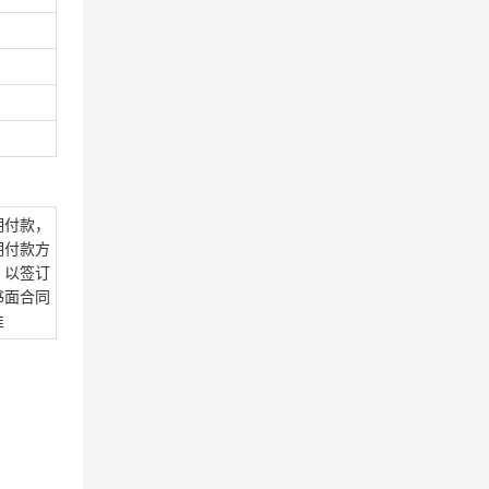
期付款，
期付款方
：以签订
书面合同
准