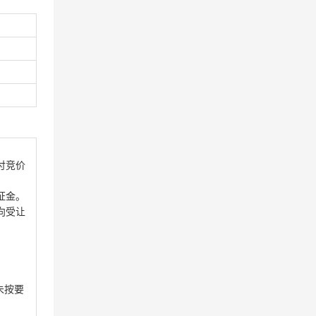
付竞价
证金。
向受让
未按要