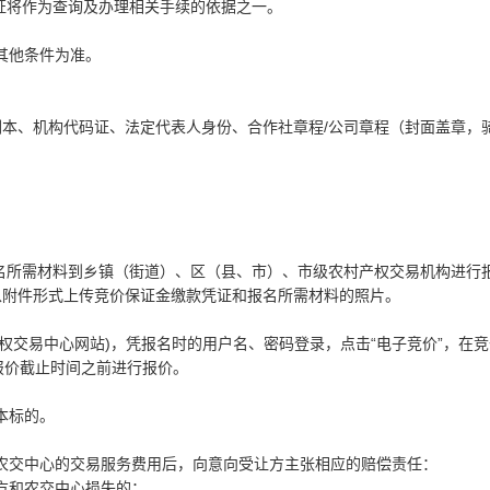
证将作为查询及办理相关手续的依据之一。
其他条件为准。
、机构代码证、法定代表人身份、合作社章程/公司章程（封面盖章，
所需材料到乡镇（街道）、区（县、市）、市级农村产权交易机构进行
以附件形式上传竞价保证金缴款凭证和报名所需材料的照片。
黑龙江农村产权交易中心网站)，凭报名时的用户名、密码登录，点击“电子竞价”，在
报价截止时间之前进行报价。
本标的。
交中心的交易服务费用后，向意向受让方主张相应的赔偿责任：
方和农交中心损失的；