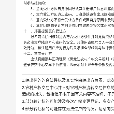
时参与报价的；
3、意向受让方因自身原因导致其注册账户信息泄露而
4、意向受让方因遗忘密码、自身终端设备出现故障或
5、意向受让方不符合受让方条件或因自身原因未及时
6、其他因意向受让方自身原因导致未能报名或正常参
十一、郑重提醒意向受让方
报名前请仔细核对是否符合受让方条件并对竞价资格负
务必注意登陆账号和密码的安全。凡使用该账号登入平台
效行为，该注册用户应对行为后果承担全部经济与法律责
十二、意向受让方
应认真阅读并正确理解《黑龙江农村产权交易规则（试
登录农交中心交易平台使用，即表示对上述全部条款及内
1.转出标的的合法性以及真实性由转出方负责，此
2.农村产权交易中心并不对农村产权流转交易信息
造成的损失，包括但不限于因有关内容不准确、不
3.部分转让标的可能涉及多次产权变更登记，多次
4.部分转让标的可能存在无法过户的情况，请意向