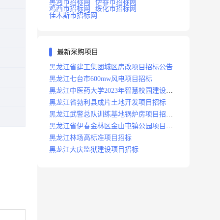
黑河市招标网
伊春市招标网
鸡西市招标网
绥化市招标网
佳木斯市招标网
最新采购项目
黑龙江省建工集团城区房改项目招标公告
黑龙江七台市600mw风电项目招标
黑龙江中医药大学2023年智慧校园建设项
目招标公告
黑龙江省勃利县成片土地开发项目招标
黑龙江武警总队训练基地锅炉房项目招标
公示
黑龙江省伊春金林区金山屯镇公园项目招
标公告
黑龙江林场高标准项目招标
黑龙江大庆监狱建设项目招标