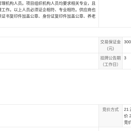
管理机构人员。项目组织机构人员均要求相关专业，且
理工作。以上人员必须证企相符、专业相符。供应商也
供证书复印件加盖公章、身份证复印件加盖公章、养老
交易保证金
300
(元)
挂牌公告期
3
（工作日）
竞价方式
21
价 
竞