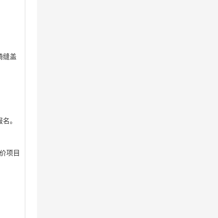
骑缝盖
报名。
竞价项目