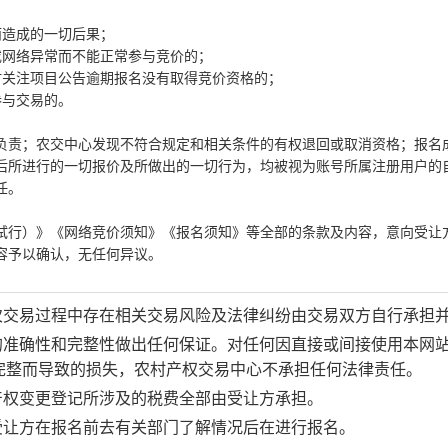
造成的一切后果；
网络异常而不能正常参与竞价的；
关注项目公告逾期报名没有取得竞价资格的；
与交易的。
责；农交中心发现不符合规定和相关条件的有权退回或取消资格；报名
后所进行的一切报价及所做出的一切行为，均被视为账号所属注册用户的
任。
行）》《网络竞价须知》《报名须知》等全部的条款及内容，意向受让
容予以确认，无任何异议。
次交易过程中存在相关交易风险及法律纠纷由交易双方自行承担
的准确性和完整性做出任何保证。对任何因直接或间接使用本网
完整而导致的损失，农村产权交易中心不承担任何法律责任。
产权变更登记所涉及的税费全部由受让方承担。
受让方在报名前去有关部门了解情况后在进行报名。