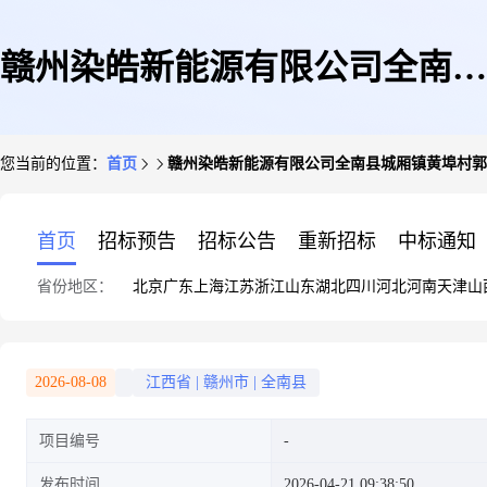
赣州染皓新能源有限公司全南县
您当前的位置：
首页
赣州染皓新能源有限公司全南县城厢镇黄埠村郭
城厢镇黄埠村郭珍美40KW屋顶
首页
招标预告
招标公告
重新招标
中标通知
省份地区：
北京
广东
上海
江苏
浙江
山东
湖北
四川
河北
河南
天津
山
分布式光伏发电项目
2026-08-08
江西省
|
赣州市
|
全南县
项目编号
发布时间
2026-04-21 09:38:50