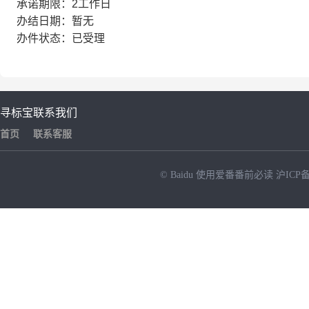
承诺期限：2工作日
办结日期：暂无
办件状态：已受理
寻标宝
联系我们
首页
联系客服
© Baidu
使用爱番番前必读
沪ICP备
NEW
HOT