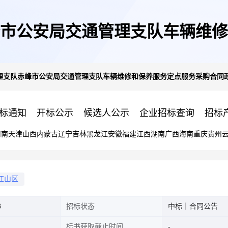
市公安局交通管理支队车辆维修
理支队赤峰市公安局交通管理支队车辆维修和保养服务定点服务采购合同
府采购合同公告
标通知
开标公示
候选人公示
企业招标查询
招标
河南
天津
山西
内蒙古
辽宁
吉林
黑龙江
安徽
福建
江西
湖南
广西
海南
重庆
贵州
红山区
3
招标状态
中标｜合同公告
标书获取截止时间