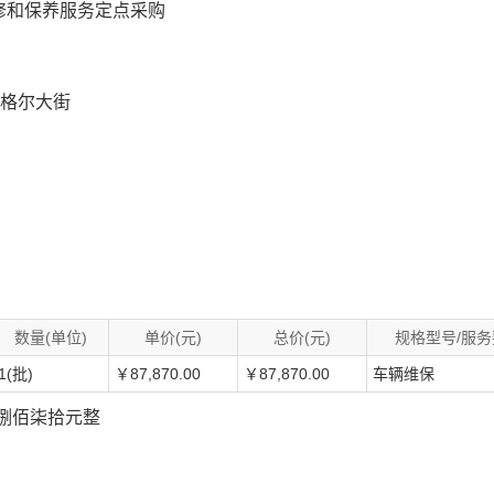
修和保养服务定点采购
贡格尔大街
数量(单位)
单价(元)
总价(元)
规格型号/服
1(批)
￥87,870.00
￥87,870.00
车辆维保
柒仟捌佰柒拾元整