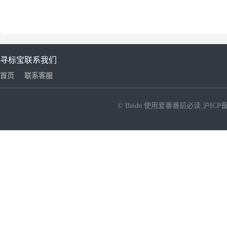
寻标宝
联系我们
首页
联系客服
© Baidu
使用爱番番前必读
沪ICP备
NEW
HOT