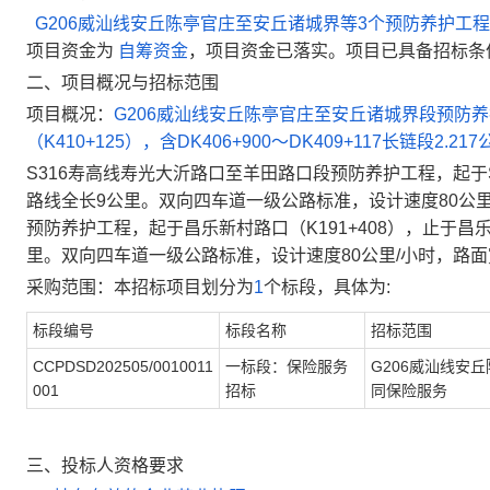
G206威汕线安丘陈亭官庄至安丘诸城界等3个预防养护工程
项目资金为
自筹资金
，项目资金已落实。项目已具备招标条
二、项目概况与招标范围
项目概况：
G206威汕线安丘陈亭官庄至安丘诸城界段预防养
（K410+125），含DK406+900～DK409+117长链段2
S316寿高线寿光大沂路口至羊田路口段预防养护工程，起于S2
路线全长9公里。双向四车道一级公路标准，设计速度80公里
预防养护工程，起于昌乐新村路口（K191+408），止于昌乐歇头
里。双向四车道一级公路标准，设计速度80公里/小时，路面
采购范围：本招标项目划分为
1
个标段，具体为:
标段编号
标段名称
招标范围
CCPDSD202505/0010011
一标段：保险服务
G206威汕线安
001
招标
同保险服务
三、投标人资格要求