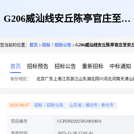
G206威汕线安丘陈亭官庄至安
您当前的位置：
首页
招标｜招标公告
G206威汕线安丘陈亭官庄至
丘诸城界等3个预防养护工程保
首页
招标预告
招标公告
重新招标
中标通知
省份地区：
北京
广东
上海
江苏
浙江
山东
湖北
四川
河北
河南
天津
山
险服务项目招标招标公告
2026-08-07
招标｜招标公告
山东省
|
潍坊市
|
寿光市
项目编号
CCPDSD202505/0010011
发布时间
2025-11-28 12:01:41