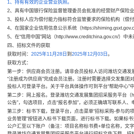
1、持有有效的企业营业执照。
2、具有中国银行保险监督管理委员会批准的经营财产保险
3、投标人应为偿付能力指标符合监管要求的保险机构（偿付
4、在国家企业信用信息公示系统（https://shiming.gsxt
5、在“信用中国”网站（http://www.creditchina.gov.
四、招标文件的获取
获取时间：
2025年11月28日
到
2025年12月03日
。
获取方式：
第一步：供应商会员注册。请非会员投标人访问潍坊交通发展集团招采服务平
“注册成为供应商”完成会员注册。注册时需要选择交发集团
投标人可登录平台。关于平台具体操作可到平台“帮助中心”中
第二步：网上报名。登录潍坊交通发展集团招采服务平台（http://zc
公告”，勾选项目，点击“报名参加”，必须正确填写联系人、
第三步：标书下载，登录平台，点击菜单“招标采购-参与的项
业务管理”按钮进入标书下载页面，进行标书下载。如果标书
公户汇至以下账户（备注：项目名称标书费+单位名称，文
登录潍坊交通发展集团招采服务平台进行招标文件下载。
招