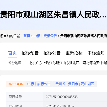
贵阳市观山湖区朱昌镇人民政府
您当前的位置：
首页
中标｜废标公告
贵阳市观山湖区朱昌镇人民政府
关于水拖的网上超市采购项目终
首页
招标预告
招标公告
重新招标
中标通知
省份地区：
北京
广东
上海
江苏
浙江
山东
湖北
四川
河北
河南
天津
山
止公告
2026-08-07
中标｜废标公告
贵州省
|
贵阳市
|
观山湖区
项目编号
2971351000000485333
发布时间
2024-11-12 10:38:37