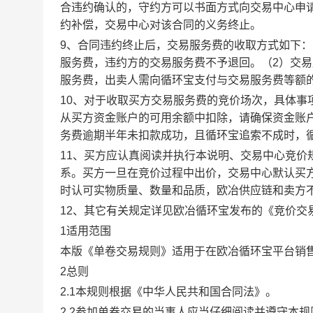
合违约确认的，守约方可以书面方式向交易中心申
约补偿，交易中心对该合同的义务终止。
9、合同违约终止后，交易服务费的收取方式如下
服务费，违约方的交易服务费不予退回。（2）交
服务费，出卖人需向循环宝支付与交易服务费等额
10、对于收取买方交易服务费的竞价场次，具体
从买方资金账户的可用余额中扣除，请确保资金账
务费逾期半年未扣款成功，且循环宝追索不成时，
11、买方应认真阅读并执行本说明、交易中心竞价
系。买方一旦在竞价过程中出价，交易中心默认买
时认可实物质量、数量和品质，欧冶供应链和卖方
12、其它有关规定详见欧冶循环宝发布的《竞价交
1适用范围
本版《单卷交易规则》适用于在欧冶循环宝平台销
2总则
2.1本规则根据《中华人民共和国合同法》。
2.2参加单卷交易的当事人应当仔细阅读并遵守本