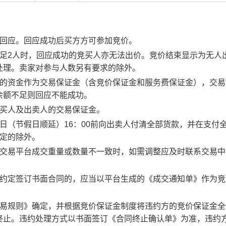
行回应。回应成功后买方方可参加竞价。
足2人时，回应成功的竞买人亦无法出价。竞价结束显示为无人
处理。卖家对参与人数另有要求的除外。
度的资金作为交易保证金（含竞价保证金和服务费保证金），交易
余额不足则回应不能成功。
竞买人及出卖人的交易保证金。
日（节假日顺延）16：00前向出卖人付清全部货款，并在支付
约定的除外。
子交易平台成交重量或数量不一致时，如需调整应及时联系交易中
。约定签订书面合同的，应当以平台生成的《成交通知单》作为竞
交易规则》确定，并根据竞价保证金制度将违约方的竞价保证金全
终止。违约处理方式以书面签订《合同终止确认单》为准，违约