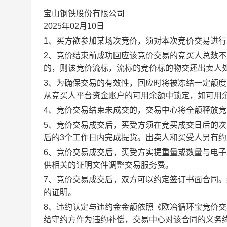
宝山钢铁股份有限公司
2025年02月10日
1、买方欲参加某场次竞价，须对本次竞价交易进
2、竞价结束前成功回应该竞价交易的竞买人总数不
的，则该竞价流标，流标的竞价标的物交还出卖人
3、为确保交易的有效性，回应时将被冻结一定额
从竞买人平台资金账户的可用余额中锁定，如可用
4、竞价交易结束未成交的，交易中心将全额释放
5、竞价交易成交后，买受方须在竞买成交日后的次
后的3个工作日内完成提货。出卖人和买受人另有
6、竞价交易成交后，买受方实提重量或数量与电
供相关的证明文件调整交易服务费。
7、竞价交易成交后，双方可以约定签订书面合同
的证明。
8、违约认定与违约金金额依照《欧冶循环宝竞价
给守约方作为违约补偿，交易中心对该合同的义务