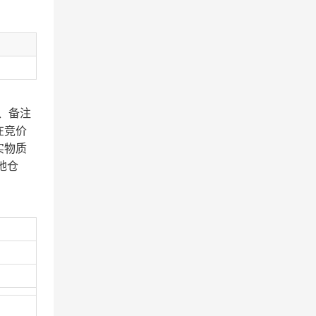
、备注
在竞价
实物质
地仓