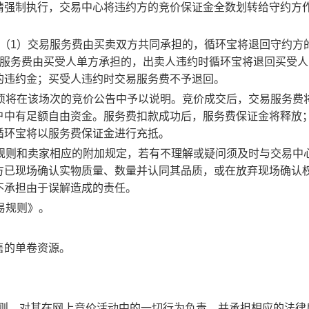
请强制执行，交易中心将违约方的竞价保证金全数划转给守约方
：（1）交易服务费由买卖双方共同承担的，循环宝将退回守约方
易服务费由买受人单方承担的，出卖人违约时循环宝将退回买受人
的违约金；买受人违约时交易服务费不予退回。
事项将在该场次的竞价公告中予以说明。竞价成交后，交易服务费
户中有足额自由资金。服务费扣款成功后，服务费保证金将释放
循环宝将以服务费保证金进行充抵。
规则和卖家相应的附加规定，若有不理解或疑问须及时与交易中
方已现场确认实物质量、数量并认同其品质，或在放弃现场确认
不承担由于误解造成的责任。
易规则》。
售的单卷资源。
规则，对其在网上竞价活动中的一切行为负责，并承担相应的法律