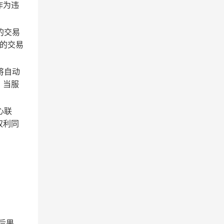
作为违
的交易
的交易
将自动
；当服
心联
权利同
后果。