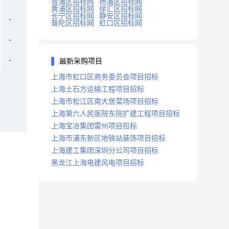
青浦区招标网
杨浦区招标网
黄浦区招标网
徐汇区招标网
长宁区招标网
静安区招标网
普陀区招标网
虹口区招标网
最新采购项目
上海市虹口区商务委员会项目招标
上海土石方运输工程项目招标
上海市松江区南大居菜场项目招标
上海第六人民医院东院扩建工程项目招标
上海宝冶集团雷州项目招标
上海市浦东新区地铁站装饰项目招标
上海建工集团深圳分公司项目招标
黑龙江上海电建风电项目招标