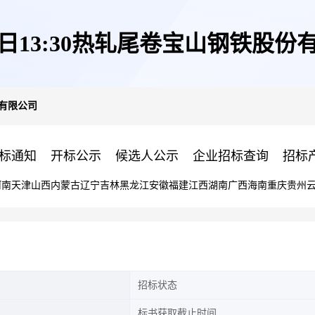
10日13:30热轧尾卷宝山钢铁股份
份有限公司
标通知
开标公示
候选人公示
企业招标查询
招标
河南
天津
山西
内蒙古
辽宁
吉林
黑龙江
安徽
福建
江西
湖南
广西
海南
重庆
贵州
招标状态
标书获取截止时间