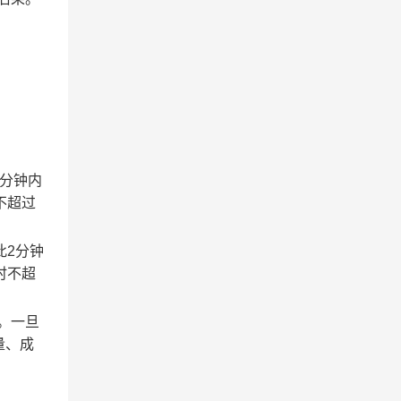
2分钟内
不超过
此2分钟
时不超
。一旦
量、成