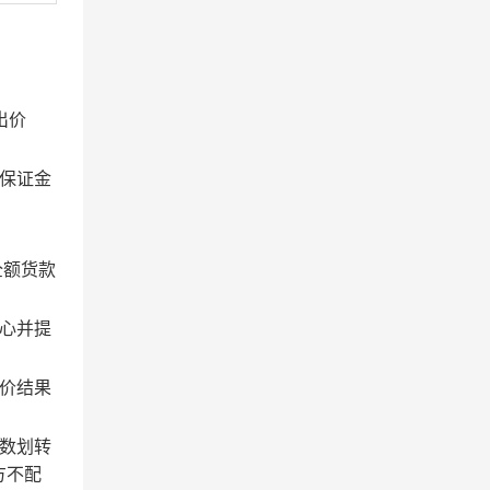
出价
保证金
全额货款
心并提
价结果
数划转
方不配