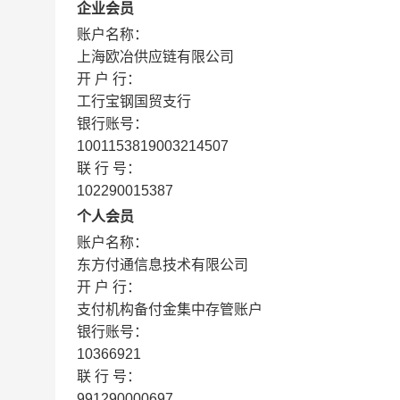
企业会员
账户名称：
上海欧冶供应链有限公司
开 户 行：
工行宝钢国贸支行
银行账号：
1001153819003214507
联 行 号：
102290015387
个人会员
账户名称：
东方付通信息技术有限公司
开 户 行：
支付机构备付金集中存管账户
银行账号：
10366921
联 行 号：
991290000697