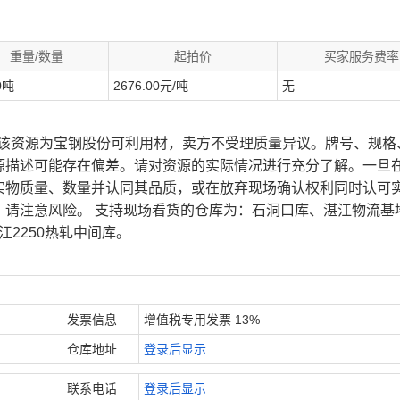
重量/数量
起拍价
买家服务费率
0吨
2676.00元/吨
无
、该资源为宝钢股份可利用材，卖方不受理质量异议。牌号、规格
源描述可能存在偏差。请对资源的实际情况进行充分了解。一旦
实物质量、数量并认同其品质，或在放弃现场确认权利同时认可
，请注意风险。 支持现场看货的仓库为：石洞口库、湛江物流基
江2250热轧中间库。
发票信息
增值税专用发票 13%
仓库地址
登录后显示
联系电话
登录后显示