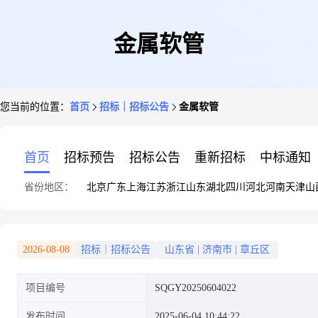
金属软管
您当前的位置：
首页
招标｜招标公告
金属软管
首页
招标预告
招标公告
重新招标
中标通知
省份地区：
北京
广东
上海
江苏
浙江
山东
湖北
四川
河北
河南
天津
山
2026-08-08
招标｜招标公告
山东省
|
济南市
|
章丘区
项目编号
SQGY20250604022
发布时间
2025-06-04 10:44:22