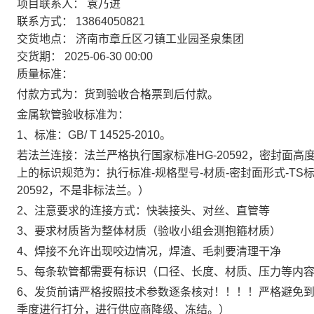
项目联系人： 袁乃进
联系方式： 13864050821
交货地点： 济南市章丘区刁镇工业园圣泉集团
交货期： 2025-06-30 00:00
质量标准：
付款方式为：货到验收合格票到后付款。
金属软管验收标准为：
1、标准：GB/ T 14525-2010。
若法兰连接：法兰严格执行国家标准HG-20592，密封面
上的标识规范为：执行标准-规格型号-材质-密封面形式-TS
20592，不是非标法兰。）
2、注意要求的连接方式：快装接头、对丝、直管等
3、要求材质皆为整体材质（验收小组会测抱箍材质）
4、焊接不允许出现咬边情况，焊渣、毛刺要清理干净
5、每条软管都需要有标识（口径、长度、材质、压力等内
6、发货前请严格按照技术参数逐条核对！！！！严格避免
季度进行打分，进行供应商降级、冻结。）