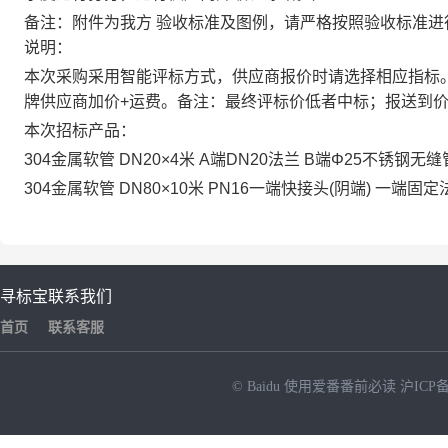
备注：附件为我方 验收标准及图例，请严格按照验收标准进
说明：
本次采购采用智能评标方式，供应商报价时请选择相应指标。
牌供应商加价+运费。备注：最终评标价低者中标；报送到
本次招标产品：
304金属软管 DN20×4米 A端DN20法兰 B端Φ25不锈钢无缝
304金属软管 DN80×10米 PN16一端快接头(阴端) 一端固
寻标宝
联系我们
首页
联系客服
© Baidu
使用爱番番前必读
沪ICP备
NEW
HOT