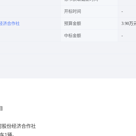
开标时间
经济合作社
预算金额
3.90万
中标金额
目
村股份经济合作社
车1辆
。