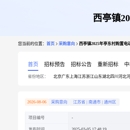
西亭镇2
您当前的位置：
首页
采购意向
西亭镇2025年亭东村购置
首页
招标预告
招标公告
重新招标
中
省份地区：
北京
广东
上海
江苏
浙江
山东
湖北
四川
河北
2026-08-06
采购意向
江苏省
|
南通市
|
通州区
项目编号
发布时间
2025-03-05 17:48:19