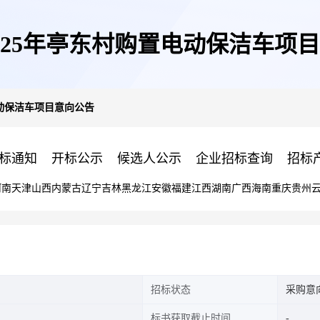
025年亭东村购置电动保洁车项
电动保洁车项目意向公告
标通知
开标公示
候选人公示
企业招标查询
招标
河南
天津
山西
内蒙古
辽宁
吉林
黑龙江
安徽
福建
江西
湖南
广西
海南
重庆
贵州
招标状态
采购意
标书获取截止时间