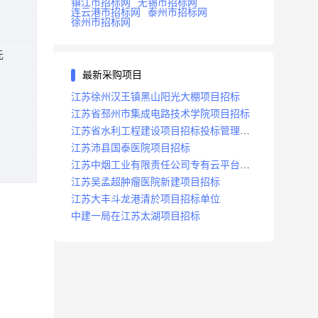
镇江市招标网
无锡市招标网
连云港市招标网
泰州市招标网
徐州市招标网
元
最新采购项目
江苏徐州汉王镇黑山阳光大棚项目招标
江苏省邳州市集成电路技术学院项目招标
江苏省水利工程建设项目招标投标管理办
法
江苏沛县国泰医院项目招标
江苏中烟工业有限责任公司专有云平台扩
容项目招标
江苏吴孟超肿瘤医院新建项目招标
江苏大丰斗龙港清於项目招标单位
中建一局在江苏太湖项目招标