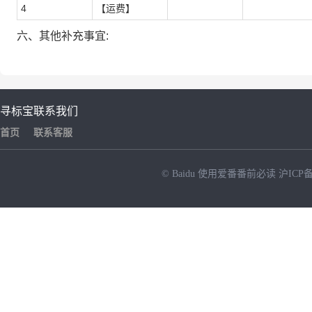
4
【运费】
六、其他补充事宜:
寻标宝
联系我们
首页
联系客服
© Baidu
使用爱番番前必读
沪ICP备
NEW
HOT