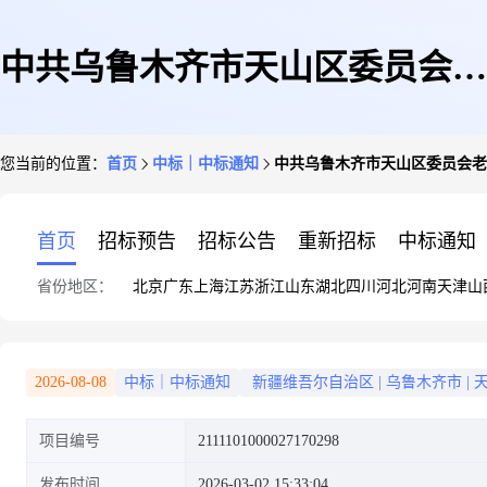
中共乌鲁木齐市天山区委员会老
您当前的位置：
首页
中标｜中标通知
中共乌鲁木齐市天山区委员会老
干部局(本级)关于新鲜水果的网
首页
招标预告
招标公告
重新招标
中标通知
省份地区：
北京
广东
上海
江苏
浙江
山东
湖北
四川
河北
河南
天津
山
上超市采购项目成交公告
2026-08-08
中标｜中标通知
新疆维吾尔自治区
|
乌鲁木齐市
|
项目编号
2111101000027170298
发布时间
2026-03-02 15:33:04