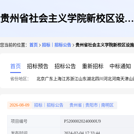
贵州省社会主义学院新校区设施
您当前的位置：
首页
招标｜招标公告
贵州省社会主义学院新校区设施
设备采购及信息化建设项目设计
首页
招标预告
招标公告
重新招标
中标通知
省份地区：
北京
广东
上海
江苏
浙江
山东
湖北
四川
河北
河南
天津
山
实施总承包(二次)的公开招标公
2026-08-09
招标｜招标公告
贵州省
|
贵阳市
|
南明区
项目编号
P52000020240000U9
告
发布时间
2024-02-04 17:33:44