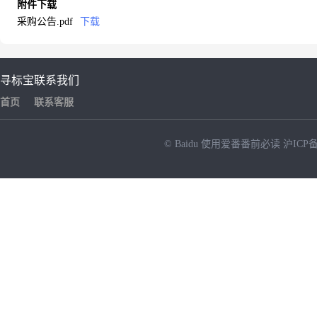
附件下载
采购公告.pdf
下载
寻标宝
联系我们
首页
联系客服
© Baidu
使用爱番番前必读
沪ICP备
NEW
HOT