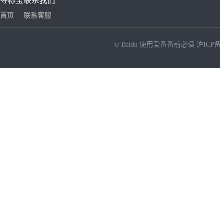
寻标宝
联系我们
首页
联系客服
© Baidu
使用爱番番前必读
沪ICP备
NEW
HOT
暂时没有搜索结果…