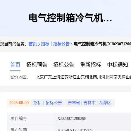
电气控制箱冷气机
您当前的位置：
首页
招标｜招标公告
电气控制箱冷气机(XJ0230712002
(XJ023071200298)
首页
招标预告
招标公告
重新招标
中标通知
省份地区：
北京
广东
上海
江苏
浙江
山东
湖北
四川
河北
河南
天津
山
2026-08-09
招标｜招标公告
吉林省
|
吉林市
|
龙潭区
项目编号
XJ023071200298
发布时间
2023-07-12 14:35:09