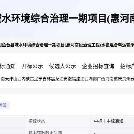
水环境综合治理一期项目(惠河
司鱼台县域水环境综合治理一期项目(惠河南段治理工程)水稳混合料运输
购成交公告
标通知
开标公示
候选人公示
企业招标查询
招标
河南
天津
山西
内蒙古
辽宁
吉林
黑龙江
安徽
福建
江西
湖南
广西
海南
重庆
贵州
岗区
招标状态
中标｜中标通知
标书获取截止时间