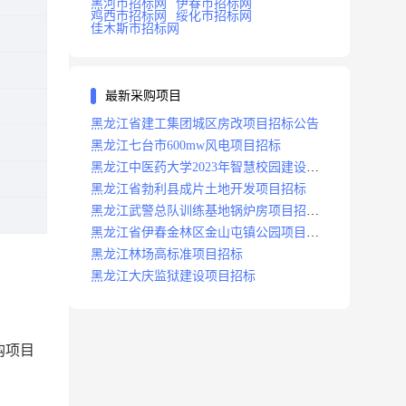
黑河市招标网
伊春市招标网
鸡西市招标网
绥化市招标网
佳木斯市招标网
最新采购项目
黑龙江省建工集团城区房改项目招标公告
黑龙江七台市600mw风电项目招标
黑龙江中医药大学2023年智慧校园建设项
目招标公告
黑龙江省勃利县成片土地开发项目招标
黑龙江武警总队训练基地锅炉房项目招标
公示
黑龙江省伊春金林区金山屯镇公园项目招
标公告
黑龙江林场高标准项目招标
黑龙江大庆监狱建设项目招标
购项目