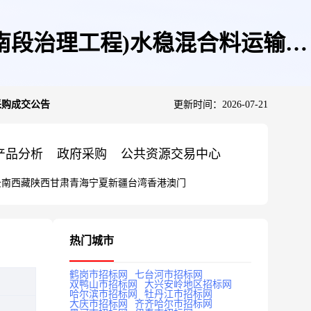
南段治理工程)水稳混合料运输采
采购成交公告
更新时间：2026-07-21
产品分析
政府采购
公共资源交易中心
云南
西藏
陕西
甘肃
青海
宁夏
新疆
台湾
香港
澳门
热门城市
鹤岗市招标网
七台河市招标网
双鸭山市招标网
大兴安岭地区招标网
哈尔滨市招标网
牡丹江市招标网
大庆市招标网
齐齐哈尔市招标网