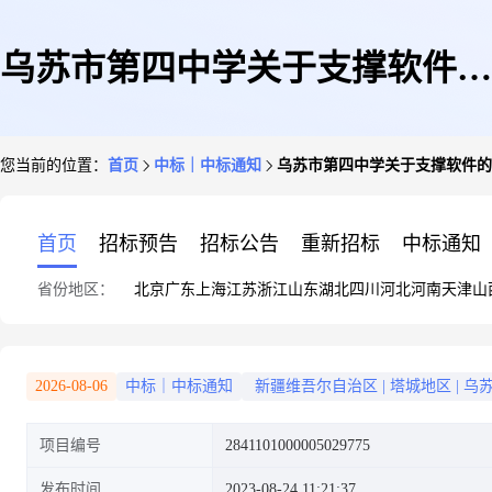
乌苏市第四中学关于支撑软件的
您当前的位置：
首页
中标｜中标通知
乌苏市第四中学关于支撑软件的
网上超市采购项目成交公告
首页
招标预告
招标公告
重新招标
中标通知
省份地区：
北京
广东
上海
江苏
浙江
山东
湖北
四川
河北
河南
天津
山
2026-08-06
中标｜中标通知
新疆维吾尔自治区
|
塔城地区
|
乌
项目编号
2841101000005029775
发布时间
2023-08-24 11:21:37