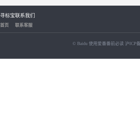
寻标宝
联系我们
首页
联系客服
© Baidu
使用爱番番前必读
沪ICP备
NEW
HOT
暂时没有搜索结果…