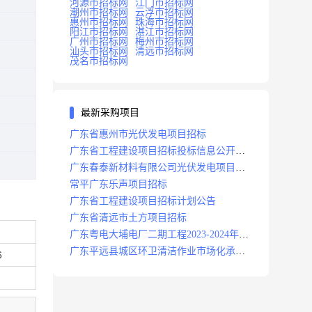
河源市招标网
江门市招标网
潮州市招标网
云浮市招标网
惠州市招标网
珠海市招标网
阳江市招标网
湛江市招标网
广州市招标网
梅州市招标网
汕头市招标网
清远市招标网
茂名市招标网
最新采购项目
广东省惠州市光伏发电项目招标
广东省工程建设项目招标投标信息公开目
录
广东春泰新材料有限公司光伏发电项目招
标
常平广东乐声项目招标
广东省工程建设项目招标计划公告
广东省清远市土方项目招标
广东粤电大埔电厂二期工程2023-2024年度
安保服务项目招标公告
广东平远县城区环卫清洁作业市场化承包
6
项目招标中标候选人公示