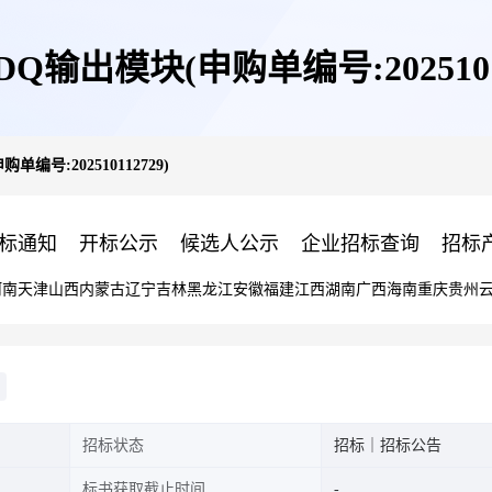
Q输出模块(申购单编号:20251011
编号:202510112729)
标通知
开标公示
候选人公示
企业招标查询
招标
河南
天津
山西
内蒙古
辽宁
吉林
黑龙江
安徽
福建
江西
湖南
广西
海南
重庆
贵州
招标状态
招标｜招标公告
标书获取截止时间