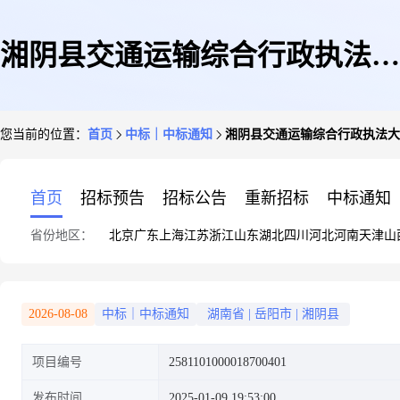
湘阴县交通运输综合行政执法大
您当前的位置：
首页
中标｜中标通知
湘阴县交通运输综合行政执法大
队关于鸡蛋的网上超市采购项目
首页
招标预告
招标公告
重新招标
中标通知
省份地区：
北京
广东
上海
江苏
浙江
山东
湖北
四川
河北
河南
天津
山
成交公告
2026-08-08
中标｜中标通知
湖南省
|
岳阳市
|
湘阴县
项目编号
2581101000018700401
发布时间
2025-01-09 19:53:00