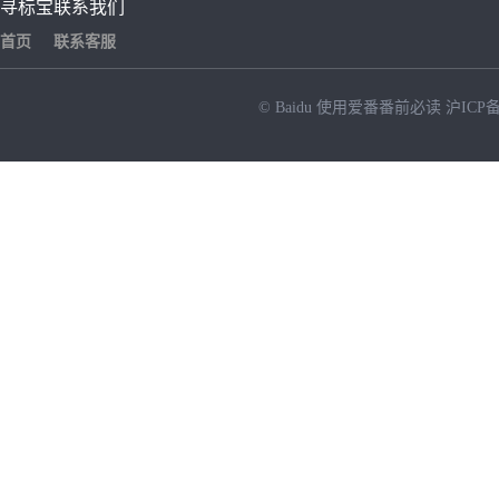
寻标宝
联系我们
首页
联系客服
© Baidu
使用爱番番前必读
沪ICP备
NEW
HOT
暂时没有搜索结果…