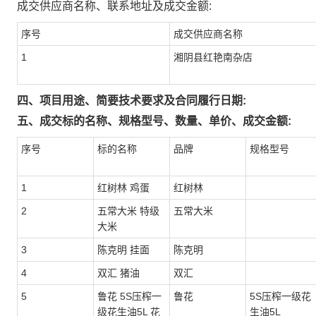
成交供应商名称、联系地址及成交金额:
序号
成交供应商名称
1
湘阴县红艳南杂店
四、项目用途、简要技术要求及合同履行日期:
五、成交标的名称、规格型号、数量、单价、成交金额:
序号
标的名称
品牌
规格型号
1
红树林 鸡蛋
红树林
2
五常大米 特级
五常大米
大米
3
陈克明 挂面
陈克明
4
双汇 猪油
双汇
5
鲁花 5S压榨一
鲁花
5S压榨一级花
级花生油5L 花
生油5L