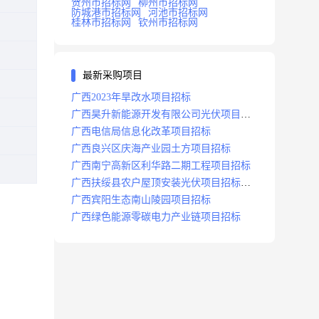
贺州市招标网
柳州市招标网
防城港市招标网
河池市招标网
桂林市招标网
钦州市招标网
最新采购项目
广西2023年旱改水项目招标
广西昊升新能源开发有限公司光伏项目招
标
广西电信局信息化改革项目招标
广西良兴区庆海产业园土方项目招标
广西南宁高新区利华路二期工程项目招标
广西扶绥县农户屋顶安装光伏项目招标公
告
广西宾阳生态南山陵园项目招标
广西绿色能源零碳电力产业链项目招标