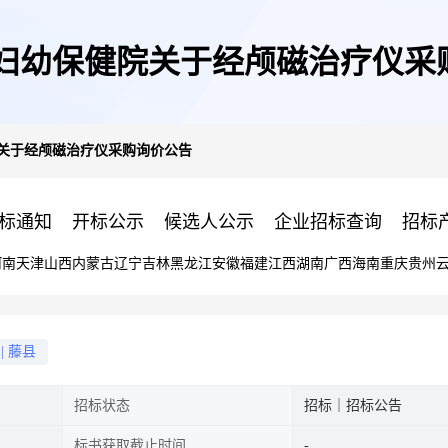
县妇幼保健院关于经颅磁治疗仪采
院关于经颅磁治疗仪采购询价公告
标通知
开标公示
候选人公示
企业招标查询
招标
河南
天津
山西
内蒙古
辽宁
吉林
黑龙江
安徽
福建
江西
湖南
广西
海南
重庆
贵州
|
藤县
招标状态
招标｜招标公告
标书获取截止时间