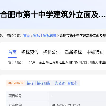
合肥市第十中学建筑外立面及地
您当前的位置：
首页
招标｜招标预告
合肥市第十中学建筑外立面及地
下室维修工程监理
首页
招标预告
招标公告
重新招标
中标通知
省份地区：
北京
广东
上海
江苏
浙江
山东
湖北
四川
河北
河南
天津
山
2026-08-07
招标｜招标预告
安徽省
|
合肥市
项目编号
发布时间
2024-03-06 21:27:22