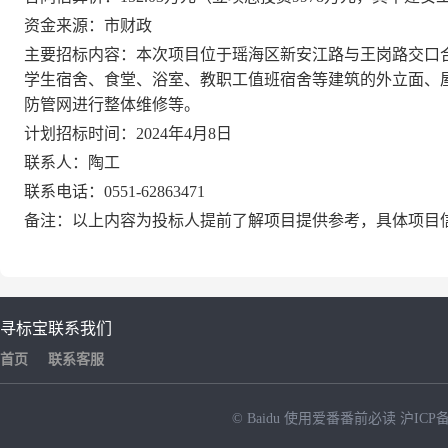
资金来源：
市财政
主
要招标内容：本次项目位于
瑶海区
新安江路与王岗路交口
学生宿舍、食堂、浴室、教职工值班宿舍等建筑的外立面、
防管网进行整体维修等。
计划招标时间：
2024年4月8日
联系人：
陶工
联系电话：
0551-62863471
备注：以上内容为投标人提前了解项目提供参考，具体项目
寻标宝
联系我们
首页
联系客服
© Baidu
使用爱番番前必读
沪ICP备