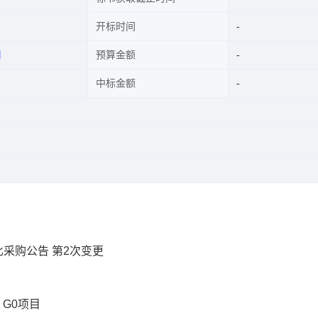
开标时间
司
预算金额
中标金额
询比采购公告 第2次变更
】G0项目