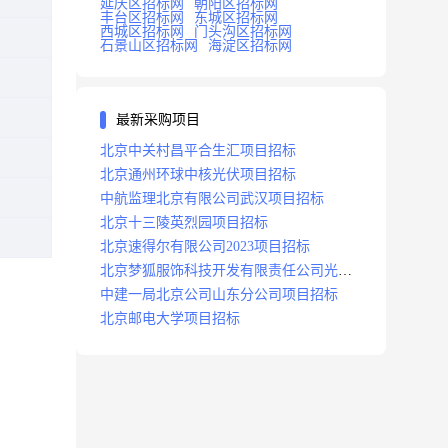
延庆区招标网
朝阳区招标网
丰台区招标网
东城区招标网
西城区招标网
门头沟区招标网
石景山区招标网
海淀区招标网
最新采购项目
北京中关村昌平合生汇项目招标
北京通州环球中核光伏项目招标
中航监理北京有限公司武汉项目招标
北京十三陵英烈园项目招标
北京速得尔有限公司2023项目招标
北京梦狐服饰科技开发有限责任公司光绿
能项目招标公告
中建一局北京公司山东分公司项目招标
北京邮电大学项目招标