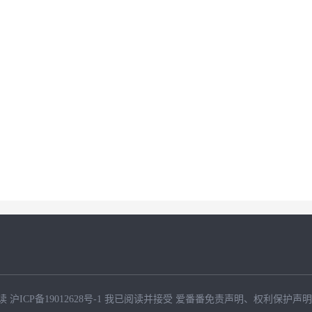
读
沪ICP备19012628号-1
我已阅读并接受
爱番番免责声明
、
权利保护声明