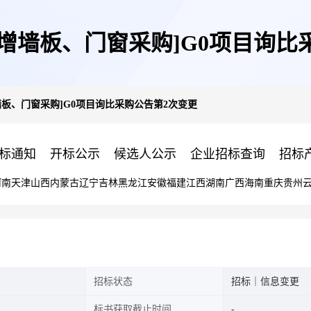
S-[新增墙板、门窗采购]G0项目
[新增墙板、门窗采购]G0项目询比采购公告第2次变更
标通知
开标公示
候选人公示
企业招标查询
招标
河南
天津
山西
内蒙古
辽宁
吉林
黑龙江
安徽
福建
江西
湖南
广西
海南
重庆
贵州
招标状态
招标｜信息变更
标书获取截止时间