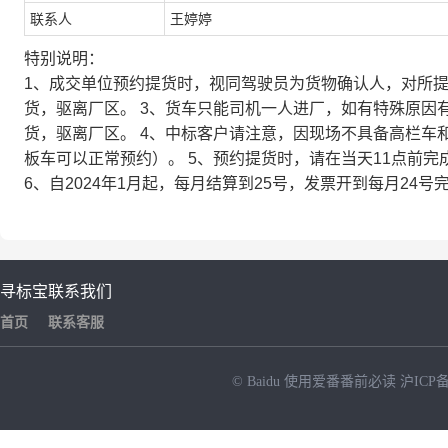
联系人
王婷婷
特别说明：
1、成交单位预约提货时，视同驾驶员为货物确认人，对所提
货，驱离厂区。 3、货车只能司机一人进厂，如有特殊原因
货，驱离厂区。 4、中标客户请注意，因现场不具备高栏车
板车可以正常预约）。 5、预约提货时，请在当天11点前完
6、自2024年1月起，每月结算到25号，发票开到每月24
寻标宝
联系我们
首页
联系客服
© Baidu
使用爱番番前必读
沪ICP备
NEW
HOT