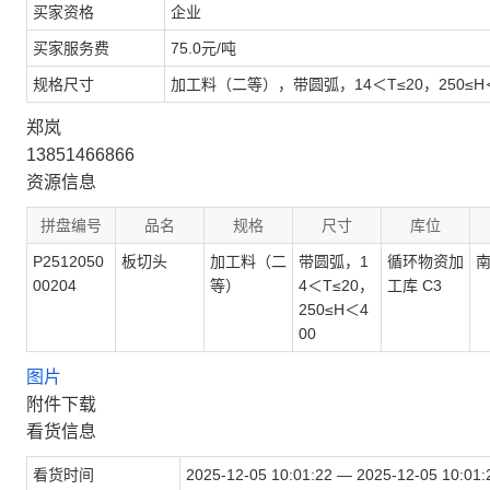
买家资格
企业
买家服务费
75.0元/吨
规格尺寸
加工料（二等），带圆弧，14＜T≤20，250≤H＜
郑岚
13851466866
资源信息
拼盘编号
品名
规格
尺寸
库位
P2512050
板切头
加工料（二
带圆弧，1
循环物资加
00204
等）
4＜T≤20，
工库 C3
250≤H＜4
00
图片
附件下载
看货信息
看货时间
2025-12-05 10:01:22 — 2025-12-05 10:01: