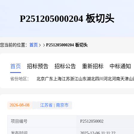
P251205000204 板切头
您当前的位置：
首页
P251205000204 板切头
首页
招标预告
招标公告
重新招标
中标通知
省份地区：
北京
广东
上海
江苏
浙江
山东
湖北
四川
河北
河南
天津
山
2026-08-08
江苏省
|
南京市
项目编号
P2512050002
发布时间
2025-12-06 11:11:22