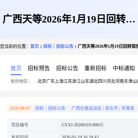
广西天等2026年1月19日回转窑
您当前的位置：
首页
招标｜招标公告
广西天等2026年1月19日回转
探伤询价
首页
招标预告
招标公告
重新招标
中标通知
省份地区：
北京
广东
上海
江苏
浙江
山东
湖北
四川
河北
河南
天津
山
2026-08-07
招标｜招标公告
广西壮族自治区
|
崇左市
|
天等县
项目编号
GYXJ-20260119-00015
发布时间
2026-01-19 16:29:43