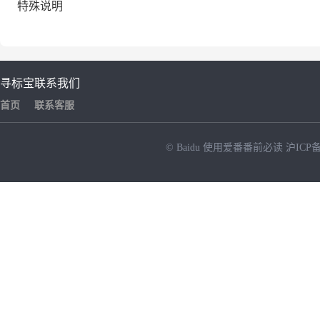
特殊说明
寻标宝
联系我们
首页
联系客服
© Baidu
使用爱番番前必读
沪ICP备
NEW
HOT