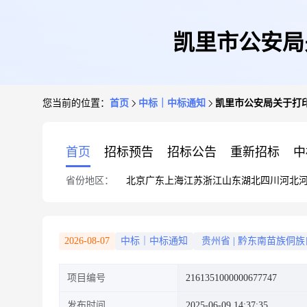
凯里市公安局
您当前的位置：
首页
中标｜中标通知
凯里市公安局关于打
首页
招标预告
招标公告
重新招标
中
省份地区：
北京
广东
上海
江苏
浙江
山东
湖北
四川
河北
2026-08-07
中标｜中标通知
贵州省
|
黔东南苗族侗族
项目编号
2161351000000677747
发布时间
2025-06-09 14:37:35