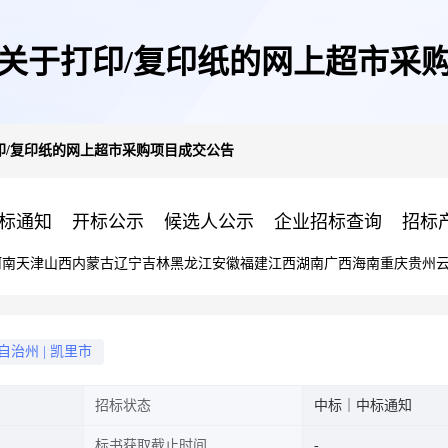
关于打印/复印纸的网上超市采
印/复印纸的网上超市采购项目成交公告
标通知
开标公示
候选人公示
企业招标查询
招标
河南
天津
山西
内蒙古
辽宁
吉林
黑龙江
安徽
福建
江西
湖南
广西
海南
重庆
贵州
自治州
|
凯里市
招标状态
中标｜中标通知
标书获取截止时间