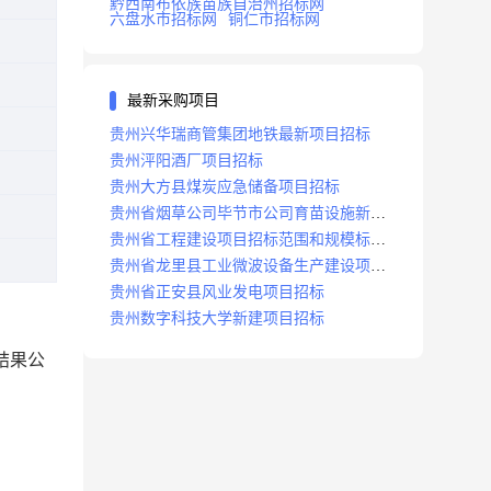
黔西南布依族苗族自治州招标网
六盘水市招标网
铜仁市招标网
最新采购项目
贵州兴华瑞商管集团地铁最新项目招标
贵州泙阳酒厂项目招标
贵州大方县煤炭应急储备项目招标
贵州省烟草公司毕节市公司育苗设施新建
及修复项目招标公告
贵州省工程建设项目招标范围和规模标准
规定
贵州省龙里县工业微波设备生产建设项目
招标
贵州省正安县风业发电项目招标
贵州数字科技大学新建项目招标
结果公