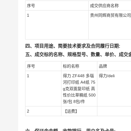
序号
成交供应商名称
1
贵州同辉商贸有限公司
四、项目用途、简要技术要求及合同履行日期:
五、成交标的名称、规格型号、数量、单价、成交金
序号
标的名称
品牌
1
得力 ZF448 多瑙
得力/deli
河打印纸 A4纸 75
g克双面复印纸 高
性价比草稿纸 500
张/包 8包/件
2
【运费】