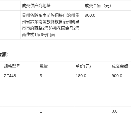
成交供应商地址
成交金额（元）
贵州省黔东南苗族侗族自治州贵
900.0
州省黔东南苗族侗族自治州凯里
市市府西路2号沁苑花园金马2号
商住楼1层6号门面
额:
规格型号
数量
单价(元)
成交金额
ZF448
5
180.0
900.0
1
0.0