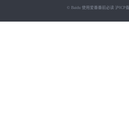
© Baidu
使用爱番番前必读
沪ICP备
NEW
HOT
暂时没有搜索结果…