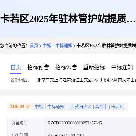
卡若区2025年驻林管护站提质增
您当前的位置：
首页
中标｜中标通知
卡若区2025年驻林管护站提质
效建设项目监理——结果公示
首页
招标预告
招标公告
重新招标
中标通知
省份地区：
北京
广东
上海
江苏
浙江
山东
湖北
四川
河北
河南
天津
山
2026-08-07
中标｜中标通知
西藏自治区
|
昌都市
|
卡若区
项目编号
XZCDC2002060020252157645
发布时间
2025-08-27 14:03:19