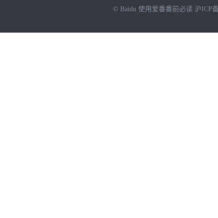
© Baidu
使用爱番番前必读
沪ICP备
NEW
HOT
暂时没有搜索结果…