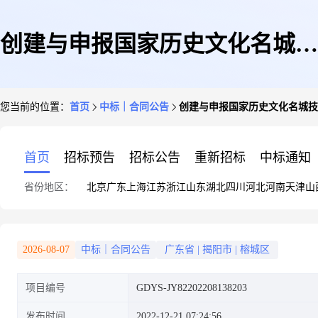
创建与申报国家历史文化名城技
您当前的位置：
首页
中标｜合同公告
创建与申报国家历史文化名城技
术支持服务
首页
招标预告
招标公告
重新招标
中标通知
省份地区：
北京
广东
上海
江苏
浙江
山东
湖北
四川
河北
河南
天津
山
2026-08-07
中标｜合同公告
广东省
|
揭阳市
|
榕城区
项目编号
GDYS-JY82202208138203
发布时间
2022-12-21 07:24:56