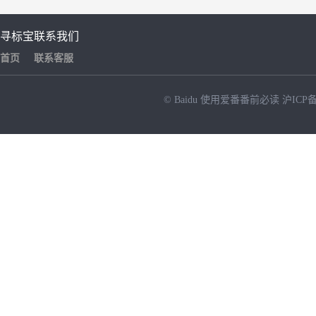
寻标宝
联系我们
首页
联系客服
© Baidu
使用爱番番前必读
沪ICP备
NEW
HOT
暂时没有搜索结果…