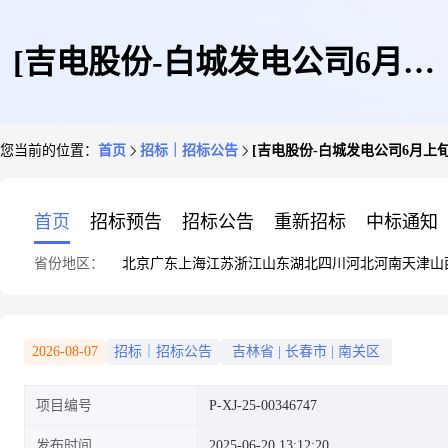
[吉电股份-白城发电公司6月上
您当前的位置：
首页
招标｜招标公告
[吉电股份-白城发电公司6月上
旬白城发电公司灰场土壤及废水
首页
招标预告
招标公告
重新招标
中标通知
省份地区：
北京
广东
上海
江苏
浙江
山东
湖北
四川
河北
河南
天津
山
污泥检测技术服务询价(第三
2026-08-07
招标｜招标公告
吉林省
|
长春市
|
南关区
项目编号
P-XJ-25-00346747
次)]采购公告
发布时间
2025-06-20 13:12:20