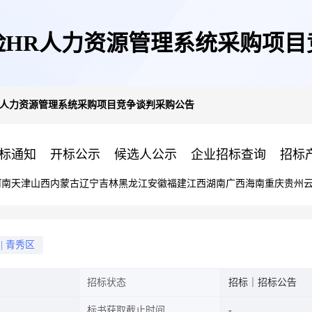
保险HR人力资源管理系统采购项
HR人力资源管理系统采购项目竞争谈判采购公告
标通知
开标公示
候选人公示
企业招标查询
招标
河南
天津
山西
内蒙古
辽宁
吉林
黑龙江
安徽
福建
江西
湖南
广西
海南
重庆
贵州
|
青秀区
招标状态
招标｜招标公告
标书获取截止时间