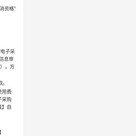
消资格”
“电子采
信息审
料），方
款。
使用费
子采购
载】自
】