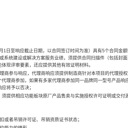
1月1日至响应截止日期，以合同签订时间为准）具有
5
个
合同金额
或系统建设或解决方案服务
业绩
，须提供合同扫描件（包括封面
能体现评审要素，还应提供其他有效证明材料。
理商参与响应，
代理商
响应
须提供制造商针对本项目的代理授权
个代理商参加，如果有多家代理商参加同一品牌同一型号产品
响
响应
将予以否决；
，须提供相应功能板块原厂产品售卖与实施授权许可证明或交付
暂扣或者吊销许可证、吊销资质证书状态；
履约能力的情形。