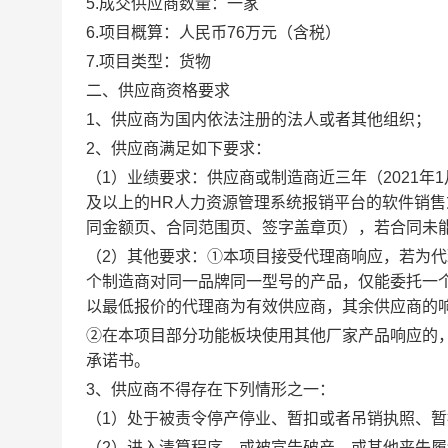
5.
成交供应商数量
：
一家
6.项目概算：人民币76万元（含税）
7.项目类型：货物
二、供应商资格要求
1、供应商为国内依法注册的法人或者其他组织；
2、供应商
满足如下要求
：
（
1
）
业绩要求：
供应商或
制造商
近三年（
202
1
年
及以上的HR人力资源管理系统报销平台的软件
销售
同金额页、合同范围页、签字盖章页），若合同未
（
2
）
其他要求：
①
本项目接受代理商响应，若
为代
个制造商对同一品牌同一型号的产品，仅能委托一
以最低
报价
的代理商为有效
供应商
，其余
供应商
的
②
在本项目部分功能板块使用其他厂家产品响应
的
承诺书。
3、供应商不得存在下列情形之一：
（
1）处于被责令停产停业、暂扣或者吊销执照、
（
2）进入清算程序，或被宣告破产，或其他丧失