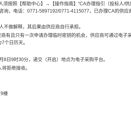
人须按照【帮助中心】→【操作指南】“CA办理指引（投标人/供
：0771-5897192/0771-4115077，已办理CA的供
购人不做解释，其后果由供应商自行承担。
应商有且只有一次申请办理临时密钥的机会，供应商可通过电子
为7个日历天。
月
8
日
9
时
30
分
，递交（开启）地点为电子采购平台。
人将拒绝接收。
9楼