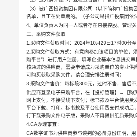
（
3）被广西投资集团有限公司（以下简称“广投集
名单，且正在处置期的。（子公司是指广投集团依
4、
单位负责人为同一人或者存在直接控股、管理关
三、采购文件获取
1.采购文件获取时间：
2024
年
10月29日17
时
00
分
至
2.采购文件获取方式：有意向参加该项目的单位，须在广
购平台”）进行用户注册，填写企业基本信息提交审
核通过的供应商，需要申请成为采购单位的专业供应
可购买获取采购文件，请合理安排注册时间；
3.
采购文件售价：每标段
300
元，过时不售，售后不
供应商登录电子采购平台，在【投标管理】
→【购
网上支付，不接受线下支付；标书款及平台使用费
平台下载、打印。标书款及平台使用费
支付成功后
行下载
采购
文件电子版，
采购人
不再提供纸质
采购
4.CA办理事宜：
CA数字证书为供应商参与谈判的必备身份证明，