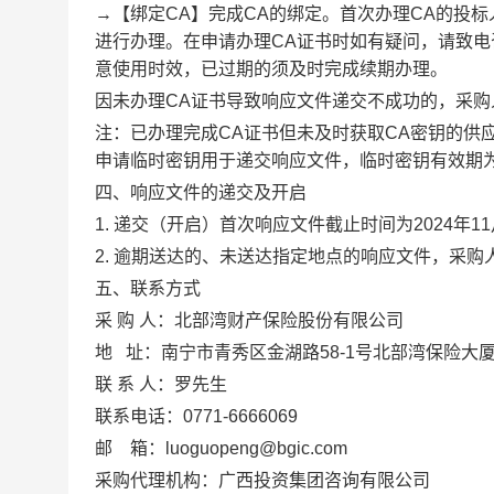
→【绑定CA】完成CA的绑定。首次办理CA的投标
进行办理。在申请办理CA证书时如有疑问，请致电咨询，电话
意使用时效，已过期的须及时完成续期办理。
因未办理
CA证书导致响应文件递交不成功的，采
注：已办理完成
CA证书但未及时获取CA密钥的供
申请临时密钥用于递交响应文件，临时密钥有效期
四、响应文件的递交及开启
1. 递交（开启）首次响应文件截止时间为
2024
年
11
2. 逾期送达的、未送达指定地点的响应文件，采购
五、联系方式
采
购
人：北部湾财产保险股份有限公司
地
址：南宁市青秀区金湖路58-1号北部湾保险大厦
联
系
人：罗先生
联系电话：
0771-6666069
邮
箱：
luoguopeng@bgic.com
采购代理机构：
广西投资集团咨询有限公司