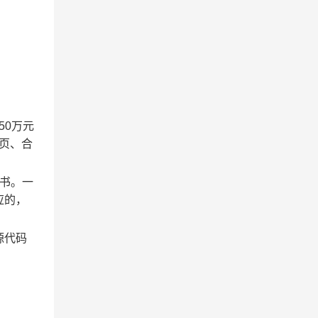
50万元
页、合
书。一
应的
，
源代码