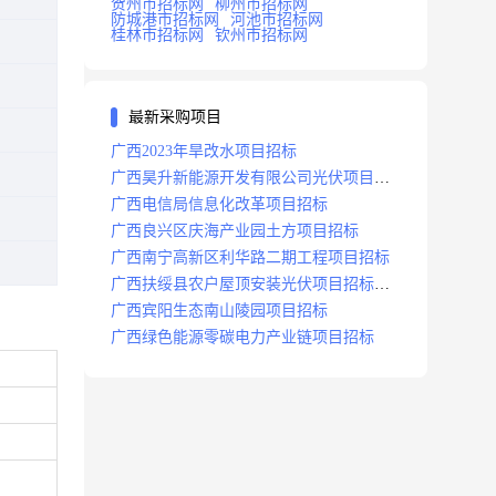
贺州市招标网
柳州市招标网
防城港市招标网
河池市招标网
桂林市招标网
钦州市招标网
最新采购项目
广西2023年旱改水项目招标
广西昊升新能源开发有限公司光伏项目招
标
广西电信局信息化改革项目招标
广西良兴区庆海产业园土方项目招标
广西南宁高新区利华路二期工程项目招标
广西扶绥县农户屋顶安装光伏项目招标公
告
广西宾阳生态南山陵园项目招标
广西绿色能源零碳电力产业链项目招标