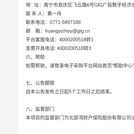
地
址：
南宁市良庆区飞云路
6号GIG广投数字经济
联
系
人：
黄一舟
联系电话：
0771-58971
88
邮
箱：
huangyizhou@gig.cn
平台客服电话：
4000200518转1
发票开具电话
: 4000200518转3
六、
帮助
如需帮助，
请登录
电子采购平台
网站首页
“帮助中心”
七、公告期限
自本公告发布之日起
5个工作日之后结束。
八、监督部门
本项目的监督部门为北部湾财产保险股份有限公司