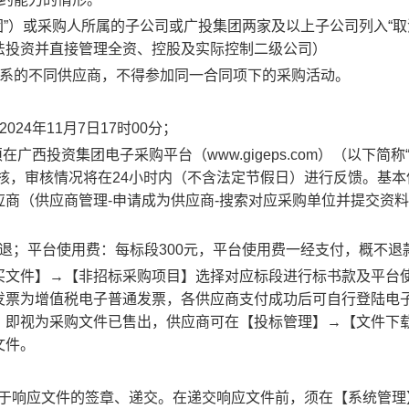
团”）或采购人所属的子公司或广投集团两家及以上子公司列入“取
法投资并直接管理全资、控股及实际控制二级公司）
系的不同供应商，不得参加同一合同项下的采购活动。
2024
年
11
月
7
日
17
时
00
分
；
西投资集团电子采购平台（www.gigeps.com）（以下简称
核，审核情况将在24小时内（不含法定节假日）进行反馈。基本
商（供应商管理-申请成为供应商-搜索对应采购单位并提交资
退；平台使用费：每标段
300元，平台使用费一经支付，概不退
买文件】→【非招标采购项目】选择对应标段进行标书款及平台
发票为增值税电子普通发票，各供应商支付成功后可自行登陆电
，即视为
采购
文件已售出，
供应商
可在【投标管理】
→【文件下
文件。
用于响应文件的签章、递交。在递交响应文件前，须在【系统管理