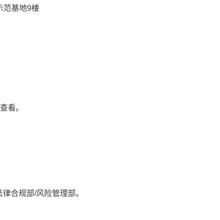
示范基地9楼
查看
。
法律合规部
/风险管理部
。