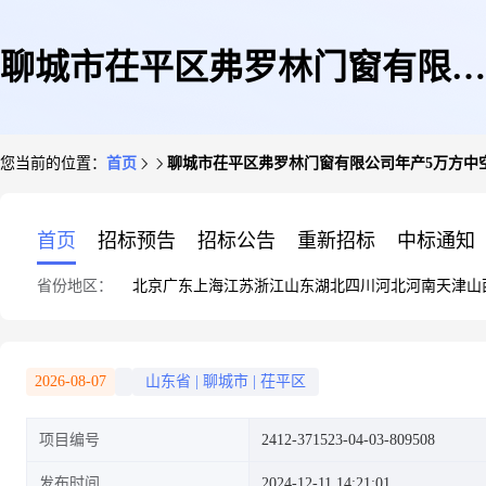
聊城市茌平区弗罗林门窗有限公
您当前的位置：
首页
聊城市茌平区弗罗林门窗有限公司年产5万方中
司年产5万方中空玻璃项目
首页
招标预告
招标公告
重新招标
中标通知
省份地区：
北京
广东
上海
江苏
浙江
山东
湖北
四川
河北
河南
天津
山
2026-08-07
山东省
|
聊城市
|
茌平区
项目编号
2412-371523-04-03-809508
发布时间
2024-12-11 14:21:01