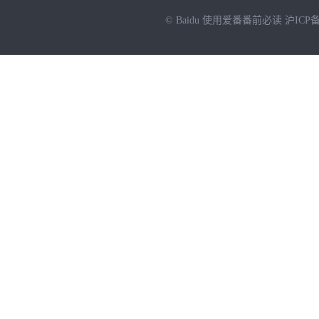
© Baidu
使用爱番番前必读
沪ICP备
NEW
HOT
暂时没有搜索结果…