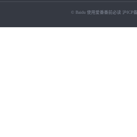
© Baidu
使用爱番番前必读
沪ICP备
NEW
HOT
暂时没有搜索结果…