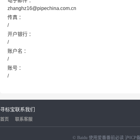
电子邮件 ：
zhanghz16@pipechina.com.cn
传真 ：
/
开户银行 ：
/
账户名 ：
/
账号 ：
/
寻标宝
联系我们
首页
联系客服
© Baidu
使用爱番番前必读
沪ICP备