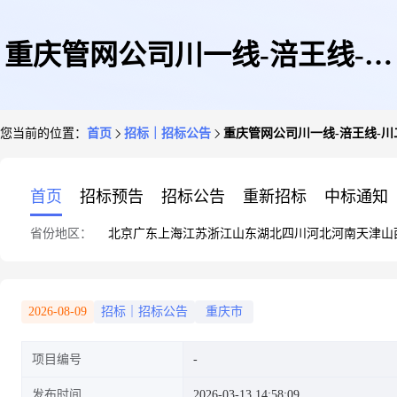
重庆管网公司川一线-涪王线-川
您当前的位置：
首页
招标｜招标公告
重庆管网公司川一线-涪王线-
二线联通工程项目地震安全性评
首页
招标预告
招标公告
重新招标
中标通知
省份地区：
北京
广东
上海
江苏
浙江
山东
湖北
四川
河北
河南
天津
山
价项目-非招标公告
2026-08-09
招标｜招标公告
重庆市
项目编号
发布时间
2026-03-13 14:58:09