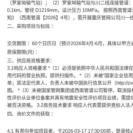
（罗家坳输气站）；（2）罗家坳输气站与川二线连接管道
0.1km，管径 D1219mm，设计压力 10MPa。 按照
知》（西南管道【2026】4号），需开展重庆管网公司川一
二、采购项目与标段 ：
交货期限 ：60个日历日（预计2026年4月-6月，具体以甲
质保期限(月) ：
三、供应商资格要求：
3.1响应人资格要求 *（1）必须是依照中华人民共和国法
用代码的营业执照。提供扫描件。 *（2）未被“国家企业信
单；其法定代表人、负责人未被中国执行信息公开（http://zxgk.c
图。 *（3）未被国家管网集团或西南管道公司暂停、取消投
性评价从业单位备案并具有地震安全性评价项目业绩，需提供
被否决资格。 3.2商务技术要求 响应人代表需提供竞标人
四、询价文件的获取 ：
4.1 有意向参加项目者，于2026-03-17 17:30:00前