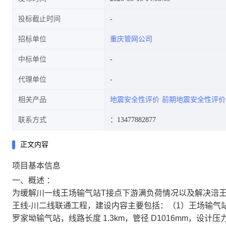
投标截止时间
招标单位
重庆管网公司
中标单位
代理单位
相关产品
地震安全性评价
前期地震安全性评价
联系方式
：13477882877
正文内容
项目基本信息
一、概述 ：
为缓解川一线王场输气站T接点下游满负荷情况以及解决涪王
王线-川二线联通工程，建设内容主要包括：（1）王场输气
罗家坳输气站，线路长度 1.3km，管径 D1016mm，设计压