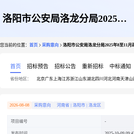
洛阳市公安局洛龙分局2025年8
您当前的位置：
首页
采购意向
洛阳市公安局洛龙分局2025年8至11
至11月政府采购意向
首页
招标预告
招标公告
重新招标
中标通知
省份地区：
北京
广东
上海
江苏
浙江
山东
湖北
四川
河北
河南
天津
山
2026-08-08
采购意向
河南省
|
洛阳市
|
洛龙区
项目编号
发布时间
2025-10-09 09:4