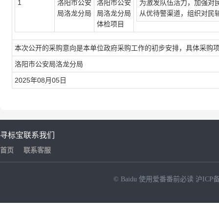
1
洛阳市公安
洛阳市公安
为激发队伍活力，加强对民
局洛龙分局
局洛龙分局
从优待警渠道，组织对民
体检项目
本次公开的采购意向是本单位政府采购工作的初步安排，具体采购
洛阳市公安局洛龙分局
2025年08月05日
寻标宝
联系我们
首页
联系客服
© Baidu
使用爱番番前必读
沪ICP备
NEW
HOT