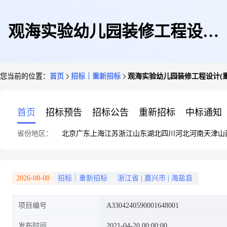
观海实验幼儿园装修工程设计
您当前的位置：
首页
招标｜重新招标
观海实验幼儿园装修工程设计(重
(重新招标)
首页
招标预告
招标公告
重新招标
中标通知
省份地区：
北京
广东
上海
江苏
浙江
山东
湖北
四川
河北
河南
天津
山
2026-08-08
招标｜重新招标
浙江省
|
嘉兴市
|
海盐县
项目编号
A3304240590001648001
发布时间
2021-04-20 00:00:00