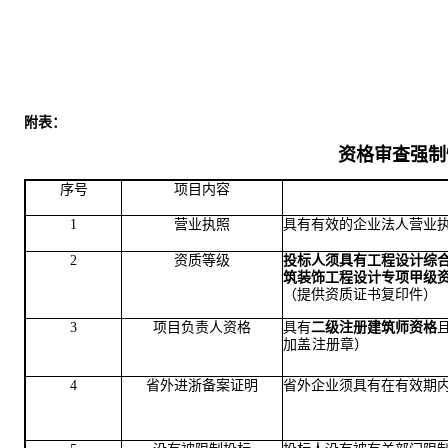
附表：
资格审查强制
序号
项目内容
1
营业执照
具有有效的企业法人营业
2
资质等级
投标人须
具有工程设计综
筑装饰工程设计专项甲级
（提供资质证书
复印件
）
3
项目负责人
资格
具有
二级注册建筑师资格
加盖注册章
）
4
省
外进
浙
备案证明
省外企业须具有在有效期