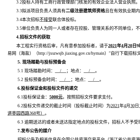
3.2投标人持有工商行政管理部门核发的有效企业法人营业执照。
3.3
拟派项目负责人须具有
二级注册建筑师资格
且在有效执业期内
3.4
本次招标
不
接受
联合体投标
。
3.5单位负责人为同一人或者存在控股、管理关系的不同单位，
4.招标文件的获取
本工程实行资格后审，凡有意参加投标者，请于
2021
年
4
月
2
0
日
9
易网（海盐）（
http://jxszwsjb.jiaxing.gov.cn/hymain
）
”自行下载招标
5. 现场踏勘与投标预备会
5.1 现场踏勘时间：
/
；地点：
/
。
5.2 投标预备会时间：
/
；地点：
/
。
6.投标保证金和投标文件的递交
6.1投标保证金：
5
000元
，按照招标文件要求支付。
6.2
投标文件
递
交的截止时间
（投标截止时间）
为
2021
年
4
月
30
日
道枣园西路
368号）
。
6.3 逾期送达的或者未送达指定地点的投标文件，招标人不予受
7.发布公告的媒介
招标公告及相关信息在全国公共资源交易平台（浙江省公共资源