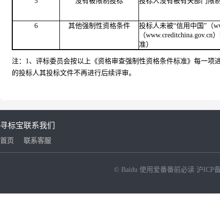
5
没有被限制投标
投标人没有被有关部门限
6
其他强制性资格条件
投标人未被“信用中国”（www.cr
（www.creditchin
准）
注：
1、评标委员会按以上《资格审查强制性资格条件标准》每一项
的投标人其投标文件不再进行后续评审。
寻标宝
联系我们
首页
联系客服
© Baidu
使用爱番番前必读
沪ICP备
NEW
HOT