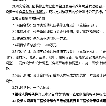
观海实验幼儿园装修工程
已由海盐县发展和改革局
盐发改投函
[2
设资金来自
县财政安排解决
，现决定对该项目的设计进行公开招标，
2
.项目概况与招标范围
2.1
项目名称：
观海实验幼儿园装修工程设计（重新招标）
。
2.2建设地点：
位于鱼鳞塘路（翁金线外侧，海兴东路延伸段）
。
2.
3建设规模：
建筑面积约
4300平方米
。
2.4
项目
估算总投资：
1200万元
。
2.5招标范围：
观海实验幼儿园装修工程设计（重新招标），主要
电气、给排水、暖通、空调、弱电、厨房设备、智能化及安防系统等
调整）
、初步设计和设计调整（含概算编制和调整）、施工图设计和
作
。
2.
6设计周期：
设计合同签订后
30天内完成方案优化，方案设计
设计
。
2.7
标段划分：一个合同段。
3
.投标人资格条件
详见本公告附表
“资格审查强制性资格条件标准
3.1
投标人须
具有工程设计综合甲级或建筑行业工程设计甲级或建