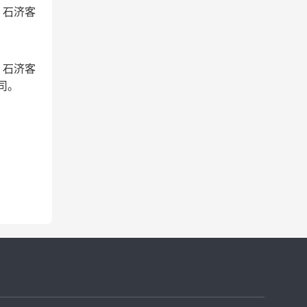
3、石济客
3、石济客
司
。