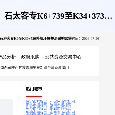
4、石太客专K6+739至K34+373、
373、石济客专K0至K30+750外部环境整治采购公告
更新时间：2026-07-26
采购公告
产品分析
政府采购
公共资源交易中心
云南
西藏
陕西
甘肃
青海
宁夏
新疆
台湾
香港
澳门
热门城市
保定市招标网
石家庄市招标网
廊坊市招标网
沧州市招标网
邢台市招标网
邯郸市招标网
承德市招标网
秦皇岛市招标网