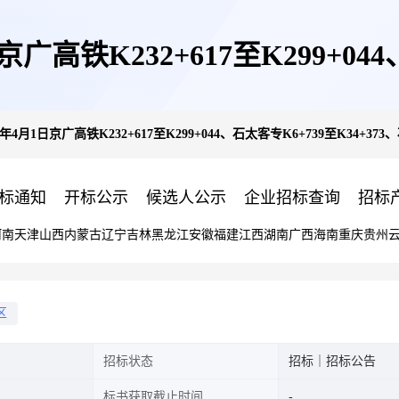
京广高铁K232+617至K299+04
26年4月1日京广高铁K232+617至K299+044、石太客专K6+739至K34+
专K0至K30+750外部环境整治
标通知
开标公示
候选人公示
企业招标查询
招标
河南
天津
山西
内蒙古
辽宁
吉林
黑龙江
安徽
福建
江西
湖南
广西
海南
重庆
贵州
区
招标状态
招标｜招标公告
标书获取截止时间