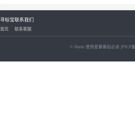
寻标宝
联系我们
首页
联系客服
© Baidu
使用爱番番前必读
沪ICP备
NEW
HOT
暂时没有搜索结果…