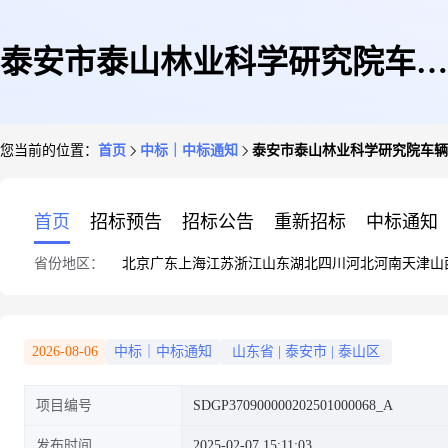
泰安市泰山林业科学研究院车辆
您当前的位置：
首页
中标｜中标通知
泰安市泰山林业科学研究院车辆
租赁成交公告
首页
招标预告
招标公告
重新招标
中标通知
省份地区：
北京
广东
上海
江苏
浙江
山东
湖北
四川
河北
河南
天津
山
2026-08-06
中标｜中标通知
山东省
|
泰安市
|
泰山区
项目编号
SDGP370900000202501000068_A
发布时间
2025-02-07 15:11:03