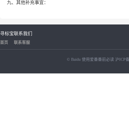
九、其他补充事宜：
寻标宝
联系我们
首页
联系客服
© Baidu
使用爱番番前必读
沪ICP备
NEW
HOT